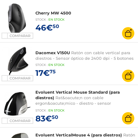
Cherry MW 4500
STOCK
:
EN STOCK
46€
50
COMPARAR
Dacomex V150U
Ratón con cable vertical para
diestros - Sensor óptico de 2400 dpi - 5 botones
STOCK
:
EN STOCK
17€
75
COMPARAR
Evoluent Vertical Mouse Standard (para
diestros)
Rat&oacute;n con cable
ergon&oacute;mico - diestro - sensor
&oacute;ptico 2600 dpi - 3 botones programables
STOCK
:
EN STOCK
83€
50
COMPARAR
Evoluent VerticalMouse 4 (para diestros)
Ratón