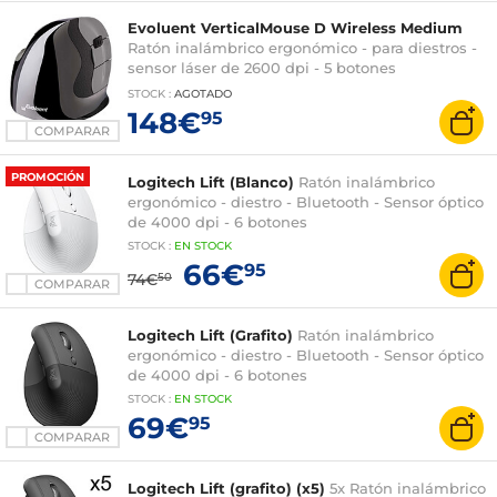
Evoluent VerticalMouse D Wireless Medium
Ratón inalámbrico ergonómico - para diestros -
sensor láser de 2600 dpi - 5 botones
programables
STOCK
:
AGOTADO
148€
95
COMPARAR
PROMOCIÓN
Logitech Lift (Blanco)
Ratón inalámbrico
ergonómico - diestro - Bluetooth - Sensor óptico
de 4000 dpi - 6 botones
STOCK
:
EN STOCK
66€
95
74€
50
COMPARAR
Logitech Lift (Grafito)
Ratón inalámbrico
ergonómico - diestro - Bluetooth - Sensor óptico
de 4000 dpi - 6 botones
STOCK
:
EN STOCK
69€
95
COMPARAR
Logitech Lift (grafito) (x5)
5x Ratón inalámbrico