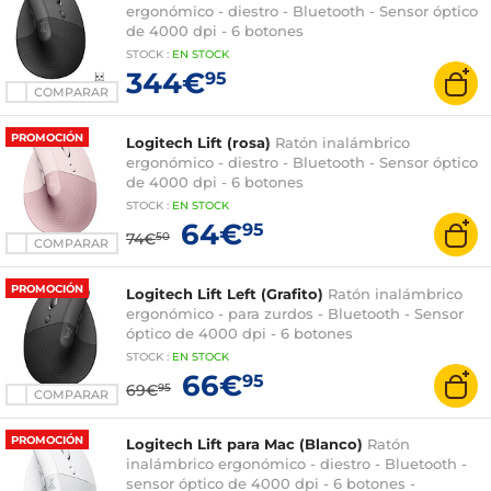
ergonómico - diestro - Bluetooth - Sensor óptico
de 4000 dpi - 6 botones
STOCK
:
EN STOCK
344€
95
COMPARAR
PROMOCIÓN
Logitech Lift (rosa)
Ratón inalámbrico
ergonómico - diestro - Bluetooth - Sensor óptico
de 4000 dpi - 6 botones
STOCK
:
EN STOCK
64€
95
74€
50
COMPARAR
PROMOCIÓN
Logitech Lift Left (Grafito)
Ratón inalámbrico
ergonómico - para zurdos - Bluetooth - Sensor
óptico de 4000 dpi - 6 botones
STOCK
:
EN STOCK
66€
95
69€
95
COMPARAR
PROMOCIÓN
Logitech Lift para Mac (Blanco)
Ratón
inalámbrico ergonómico - diestro - Bluetooth -
sensor óptico de 4000 dpi - 6 botones -