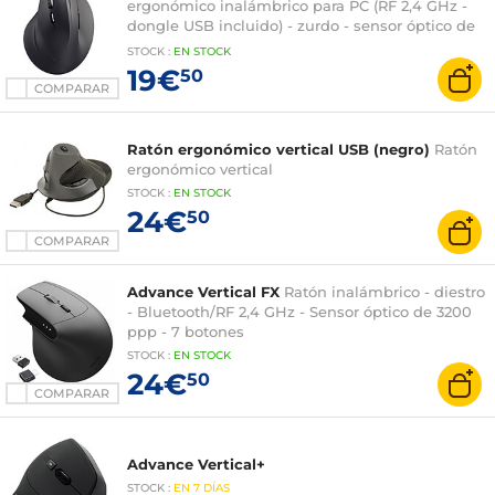
ergonómico inalámbrico para PC (RF 2,4 GHz -
dongle USB incluido) - zurdo - sensor óptico de
2400 ppp - 6 botones
STOCK
:
EN STOCK
19€
50
COMPARAR
Ratón ergonómico vertical USB (negro)
Ratón
ergonómico vertical
STOCK
:
EN STOCK
24€
50
COMPARAR
Advance Vertical FX
Ratón inalámbrico - diestro
- Bluetooth/RF 2,4 GHz - Sensor óptico de 3200
ppp - 7 botones
STOCK
:
EN STOCK
24€
50
COMPARAR
Advance Vertical+
STOCK
:
EN
7 DÍAS