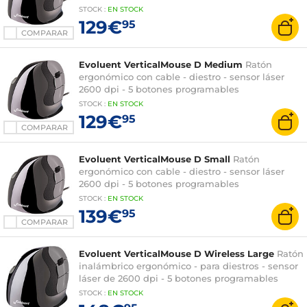
STOCK
:
EN STOCK
129€
95
COMPARAR
Evoluent VerticalMouse D Medium
Ratón
ergonómico con cable - diestro - sensor láser
2600 dpi - 5 botones programables
STOCK
:
EN STOCK
129€
95
COMPARAR
Evoluent VerticalMouse D Small
Ratón
ergonómico con cable - diestro - sensor láser
2600 dpi - 5 botones programables
STOCK
:
EN STOCK
139€
95
COMPARAR
Evoluent VerticalMouse D Wireless Large
Ratón
inalámbrico ergonómico - para diestros - sensor
láser de 2600 dpi - 5 botones programables
STOCK
:
EN STOCK