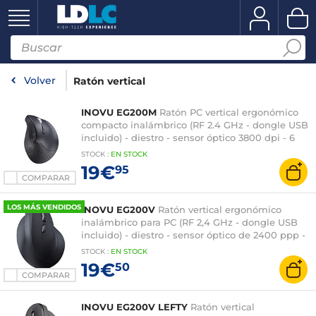
Volver
Ratón vertical
INOVU EG200M
Ratón PC vertical ergonómico
compacto inalámbrico (RF 2.4 GHz - dongle USB
incluido) - diestro - sensor óptico 3800 dpi - 6
botones
STOCK
:
EN STOCK
19€
95
COMPARAR
LOS MÁS VENDIDOS
INOVU EG200V
Ratón vertical ergonómico
inalámbrico para PC (RF 2,4 GHz - dongle USB
incluido) - diestro - sensor óptico de 2400 ppp -
6 botones
STOCK
:
EN
STOCK
19€
50
COMPARAR
INOVU EG200V LEFTY
Ratón vertical