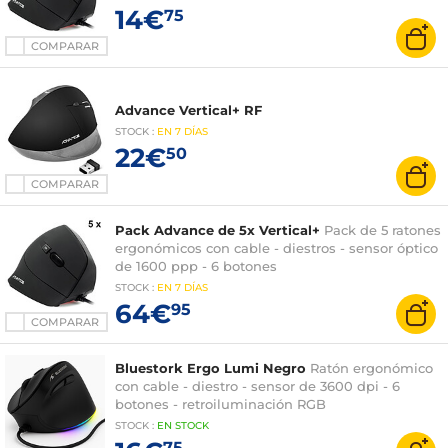
14€
75
COMPARAR
Advance Vertical+ RF
STOCK
:
EN
7 DÍAS
22€
50
COMPARAR
Pack Advance de 5x Vertical+
Pack de 5 ratones
ergonómicos con cable - diestros - sensor óptico
de 1600 ppp - 6 botones
STOCK
:
EN
7 DÍAS
64€
95
COMPARAR
Bluestork Ergo Lumi Negro
Ratón ergonómico
con cable - diestro - sensor de 3600 dpi - 6
botones - retroiluminación RGB
STOCK
:
EN STOCK
75