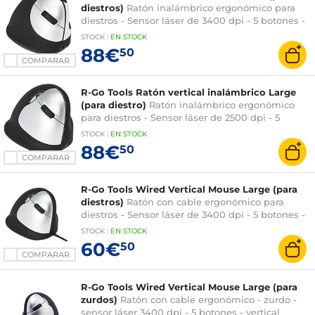
diestros)
Ratón inalámbrico ergonómico para
diestros - Sensor láser de 3400 dpi - 5 botones -
vertical
STOCK
:
EN STOCK
88€
50
COMPARAR
R-Go Tools Ratón vertical inalámbrico Large
(para diestro)
Ratón inalámbrico ergonómico
para diestros - Sensor láser de 2500 dpi - 5
botones - vertical
STOCK
:
EN STOCK
88€
50
COMPARAR
R-Go Tools Wired Vertical Mouse Large (para
diestros)
Ratón con cable ergonómico para
diestros - Sensor láser de 3400 dpi - 5 botones -
vertical
STOCK
:
EN STOCK
60€
50
COMPARAR
R-Go Tools Wired Vertical Mouse Large (para
zurdos)
Ratón con cable ergonómico - zurdo -
sensor láser 3400 dpi - 5 botones - vertical