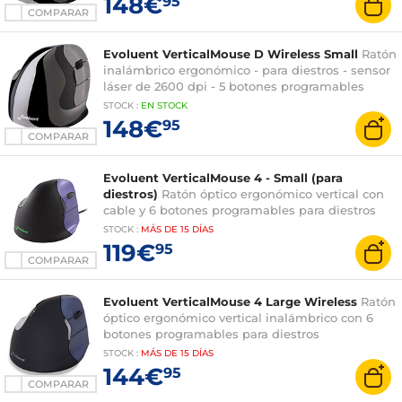
148€
95
COMPARAR
Evoluent VerticalMouse D Wireless Small
Ratón
inalámbrico ergonómico - para diestros - sensor
láser de 2600 dpi - 5 botones programables
STOCK
:
EN STOCK
148€
95
COMPARAR
Evoluent VerticalMouse 4 - Small (para
diestros)
Ratón óptico ergonómico vertical con
cable y 6 botones programables para diestros
STOCK
:
MÁS DE
15 DÍAS
119€
95
COMPARAR
Evoluent VerticalMouse 4 Large Wireless
Ratón
óptico ergonómico vertical inalámbrico con 6
botones programables para diestros
STOCK
:
MÁS DE
15 DÍAS
144€
95
COMPARAR