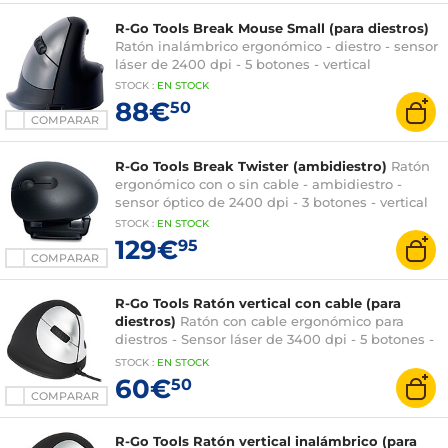
R-Go Tools Break Mouse Small (para diestros)
Ratón inalámbrico ergonómico - diestro - sensor
láser de 2400 dpi - 5 botones - vertical
STOCK
:
EN STOCK
88€
50
COMPARAR
R-Go Tools Break Twister (ambidiestro)
Ratón
ergonómico con o sin cable - ambidiestro -
sensor óptico de 2400 dpi - 3 botones - vertical
STOCK
:
EN STOCK
129€
95
COMPARAR
R-Go Tools Ratón vertical con cable (para
diestros)
Ratón con cable ergonómico para
diestros - Sensor láser de 3400 dpi - 5 botones -
vertical
STOCK
:
EN STOCK
60€
50
COMPARAR
R-Go Tools Ratón vertical inalámbrico (para