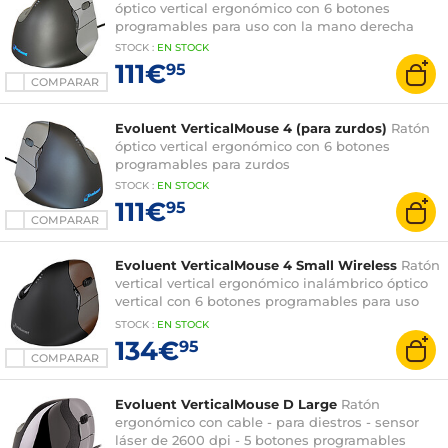
óptico vertical ergonómico con 6 botones
programables para uso con la mano derecha
STOCK
:
EN STOCK
111€
95
COMPARAR
Evoluent VerticalMouse 4 (para zurdos)
Ratón
óptico vertical ergonómico con 6 botones
programables para zurdos
STOCK
:
EN STOCK
111€
95
COMPARAR
Evoluent VerticalMouse 4 Small Wireless
Ratón
vertical vertical ergonómico inalámbrico óptico
vertical con 6 botones programables para uso
con la mano derecha
STOCK
:
EN STOCK
134€
95
COMPARAR
Evoluent VerticalMouse D Large
Ratón
ergonómico con cable - para diestros - sensor
láser de 2600 dpi - 5 botones programables