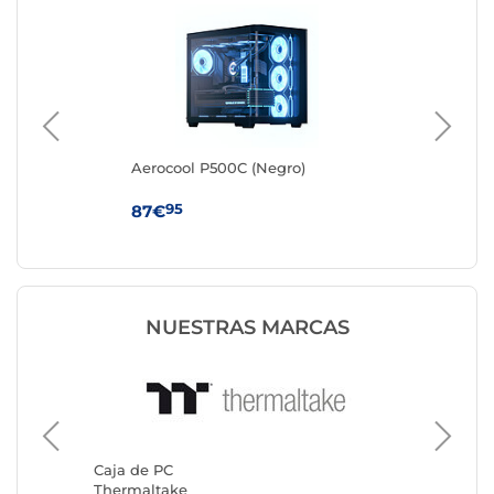
0
Aerocool P500C (Negro)
Aer
95
87€
81
NUESTRAS MARCAS
Caja de PC
Caja de
Thermaltake
Corsair