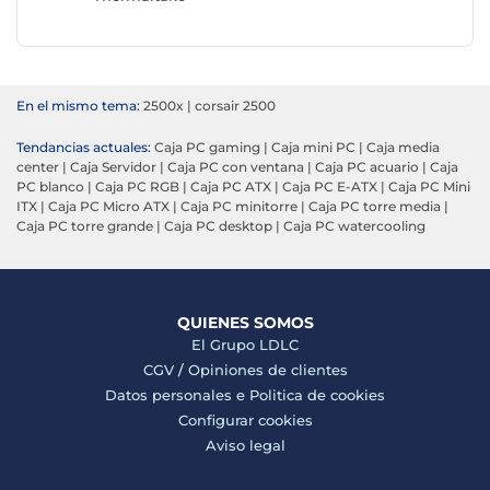
En el mismo tema:
2500x
|
corsair 2500
Tendancias actuales:
Caja PC gaming
|
Caja mini PC
|
Caja media
center
|
Caja Servidor
|
Caja PC con ventana
|
Caja PC acuario
|
Caja
PC blanco
|
Caja PC RGB
|
Caja PC ATX
|
Caja PC E-ATX
|
Caja PC Mini
ITX
|
Caja PC Micro ATX
|
Caja PC minitorre
|
Caja PC torre media
|
Caja PC torre grande
|
Caja PC desktop
|
Caja PC watercooling
QUIENES SOMOS
El Grupo LDLC
CGV
/
Opiniones de clientes
Datos personales e
Politica de cookies
Configurar cookies
Aviso legal