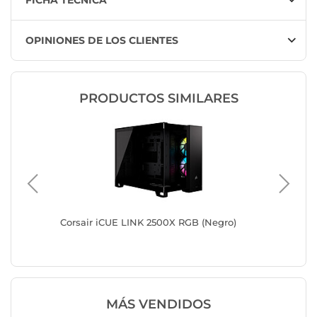
FICHA TÉCNICA
OPINIONES DE LOS CLIENTES
PRODUCTOS SIMILARES
nco)
Corsair iCUE LINK 2500X RGB (Negro)
Corsair
MÁS VENDIDOS