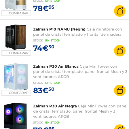
STOCK
:
EN
STOCK
78€
95
COMPARAR
Zalman P10 NAMU (Negra)
Caja minitorre con
panel de cristal templado y frontal de madera
STOCK
:
EN STOCK
74€
50
COMPARAR
Zalman P30 Air Blanca
Caja MiniTower con
panel de cristal templado, panel frontal Mesh y 3
ventiladores ARGB
STOCK
:
EN
STOCK
83€
50
COMPARAR
Zalman P30 Air Negra
Caja MiniTower con panel
de cristal templado, panel frontal Mesh y 3
ventiladores ARGB
STOCK
:
EN
STOCK
95