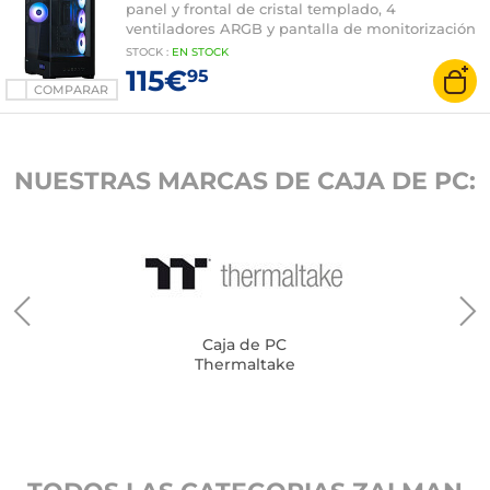
panel y frontal de cristal templado, 4
ventiladores ARGB y pantalla de monitorización
STOCK
:
EN STOCK
115€
95
COMPARAR
NUESTRAS MARCAS DE CAJA DE PC:
Caja de PC
Thermaltake