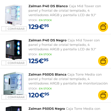
Zalman P40 DS Blanco
Caja Mid Tower con
panel y frontal de cristal templado, 4
ventiladores ARGB y pantalla LCD de 9,1"
STOCK
:
EN STOCK
129€
95
COMPARAR
Zalman P40 DS Negro
Caja Mid Tower con
panel y frontal de cristal templado, 4
ventiladores ARGB y pantalla LCD de 9,1"
STOCK
:
EN
STOCK
125€
95
COMPARAR
Zalman P50DS Blanca
Caja Torre Media con
panel y frontal de cristal templado, 4
ventiladores ARGB y pantalla de monitorización
STOCK
:
EN
STOCK
120€
95
COMPARAR
Zalman P50DS Negra
Caja Torre Media con