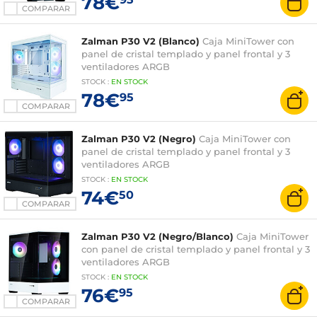
78€
COMPARAR
Zalman P30 V2 (Blanco)
Caja MiniTower con
panel de cristal templado y panel frontal y 3
ventiladores ARGB
STOCK
:
EN
STOCK
78€
95
COMPARAR
Zalman P30 V2 (Negro)
Caja MiniTower con
panel de cristal templado y panel frontal y 3
ventiladores ARGB
STOCK
:
EN
STOCK
74€
50
COMPARAR
Zalman P30 V2 (Negro/Blanco)
Caja MiniTower
con panel de cristal templado y panel frontal y 3
ventiladores ARGB
STOCK
:
EN
STOCK
76€
95
COMPARAR