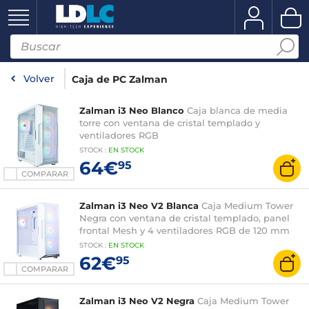
Volver
Caja de PC Zalman
Zalman i3 Neo Blanco
Caja blanca de media
torre con ventana de cristal templado y
ventiladores RGB
STOCK
:
EN STOCK
64€
95
COMPARAR
Zalman i3 Neo V2 Blanca
Caja Medium Tower
Negra con ventana de cristal templado, panel
frontal Mesh y 4 ventiladores RGB de 120 mm
STOCK
:
EN
STOCK
62€
95
COMPARAR
Zalman i3 Neo V2 Negra
Caja Medium Tower