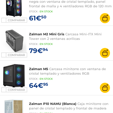
negra con ventana de cristal templado, panel
frontal de malla y 4 ventiladores RGB de 120 mm
STOCK
:
EN STOCK
61€
50
COMPARAR
Zalman M2 Mini Gris
Carcasa Mini-ITX Mini
Tower con 2 ventanas acrílicas
STOCK
:
EN
STOCK
79€
94
COMPARAR
Zalman M5
Carcasa minitorre con ventana de
cristal templado y ventiladores RGB
STOCK
:
EN STOCK
64€
95
COMPARAR
Zalman P10 NAMU (Blanca)
Caja minitorre con
panel de cristal templado y frontal de madera