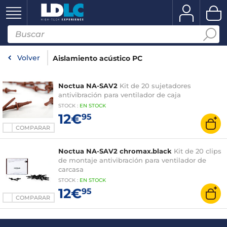
Volver
Aislamiento acústico PC
Noctua NA-SAV2
Kit de 20 sujetadores
antivibración para ventilador de caja
STOCK
:
EN STOCK
12€
95
COMPARAR
Noctua NA-SAV2 chromax.black
Kit de 20 clips
de montaje antivibración para ventilador de
carcasa
STOCK
:
EN STOCK
12€
95
COMPARAR