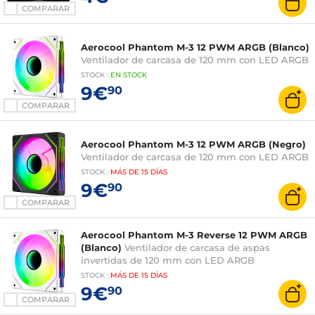
COMPARAR
Aerocool Phantom M-3 12 PWM ARGB (Blanco)
Ventilador de carcasa de 120 mm con LED ARGB
STOCK
:
EN STOCK
9€
90
COMPARAR
Aerocool Phantom M-3 12 PWM ARGB (Negro)
Ventilador de carcasa de 120 mm con LED ARGB
STOCK
:
MÁS DE
15 DÍAS
9€
90
COMPARAR
Aerocool Phantom M-3 Reverse 12 PWM ARGB
(Blanco)
Ventilador de carcasa de aspas
invertidas de 120 mm con LED ARGB
STOCK
:
MÁS DE
15 DÍAS
9€
90
COMPARAR