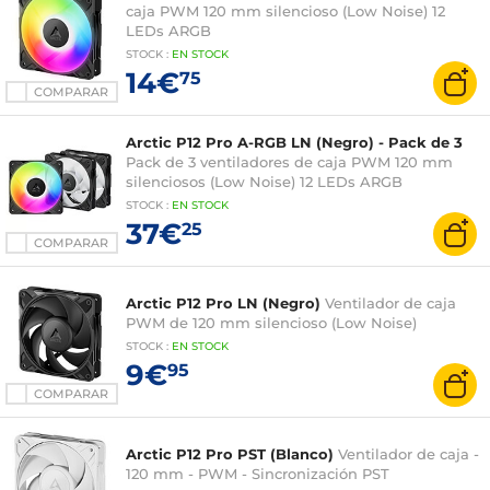
caja PWM 120 mm silencioso (Low Noise) 12
LEDs ARGB
STOCK
:
EN STOCK
14€
75
COMPARAR
Arctic P12 Pro A-RGB LN (Negro) - Pack de 3
Pack de 3 ventiladores de caja PWM 120 mm
silenciosos (Low Noise) 12 LEDs ARGB
STOCK
:
EN STOCK
37€
25
COMPARAR
Arctic P12 Pro LN (Negro)
Ventilador de caja
PWM de 120 mm silencioso (Low Noise)
STOCK
:
EN STOCK
9€
95
COMPARAR
Arctic P12 Pro PST (Blanco)
Ventilador de caja -
120 mm - PWM - Sincronización PST