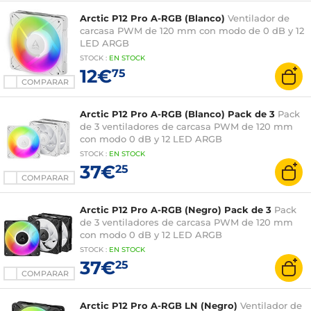
Arctic P12 Pro A-RGB (Blanco)
Ventilador de
carcasa PWM de 120 mm con modo de 0 dB y 12
LED ARGB
STOCK
:
EN STOCK
12€
75
COMPARAR
Arctic P12 Pro A-RGB (Blanco) Pack de 3
Pack
de 3 ventiladores de carcasa PWM de 120 mm
con modo 0 dB y 12 LED ARGB
STOCK
:
EN STOCK
37€
25
COMPARAR
Arctic P12 Pro A-RGB (Negro) Pack de 3
Pack
de 3 ventiladores de carcasa PWM de 120 mm
con modo 0 dB y 12 LED ARGB
STOCK
:
EN STOCK
37€
25
COMPARAR
Arctic P12 Pro A-RGB LN (Negro)
Ventilador de