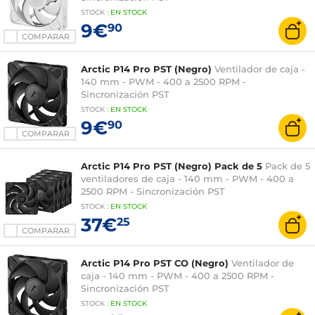
STOCK
:
EN STOCK
9€
90
COMPARAR
Arctic P14 Pro PST (Negro)
Ventilador de caja -
140 mm - PWM - 400 a 2500 RPM -
Sincronización PST
STOCK
:
EN STOCK
9€
90
COMPARAR
Arctic P14 Pro PST (Negro) Pack de 5
Pack de 5
ventiladores de caja - 140 mm - PWM - 400 a
2500 RPM - Sincronización PST
STOCK
:
EN STOCK
37€
25
COMPARAR
Arctic P14 Pro PST CO (Negro)
Ventilador de
caja - 140 mm - PWM - 400 a 2500 RPM -
Sincronización PST
STOCK
:
EN STOCK