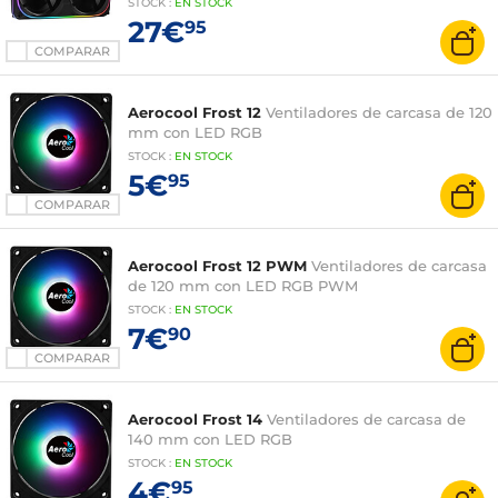
STOCK
:
EN STOCK
27€
95
COMPARAR
Aerocool Frost 12
Ventiladores de carcasa de 120
mm con LED RGB
STOCK
:
EN STOCK
5€
95
COMPARAR
Aerocool Frost 12 PWM
Ventiladores de carcasa
de 120 mm con LED RGB PWM
STOCK
:
EN STOCK
7€
90
COMPARAR
Aerocool Frost 14
Ventiladores de carcasa de
140 mm con LED RGB
STOCK
:
EN STOCK
4€
95