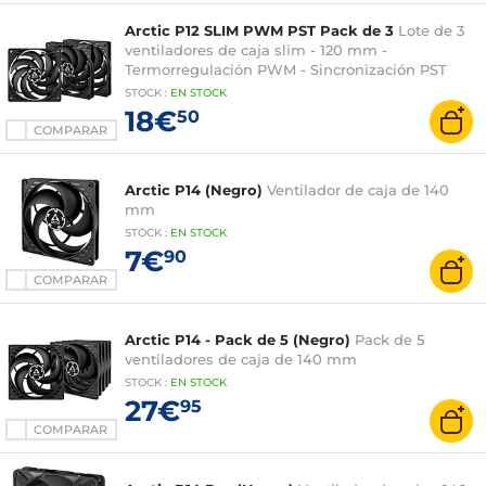
Arctic P12 SLIM PWM PST Pack de 3
Lote de 3
ventiladores de caja slim - 120 mm -
Termorregulación PWM - Sincronización PST
STOCK
:
EN STOCK
18€
50
COMPARAR
Arctic P14 (Negro)
Ventilador de caja de 140
mm
STOCK
:
EN STOCK
7€
90
COMPARAR
Arctic P14 - Pack de 5 (Negro)
Pack de 5
ventiladores de caja de 140 mm
STOCK
:
EN STOCK
27€
95
COMPARAR