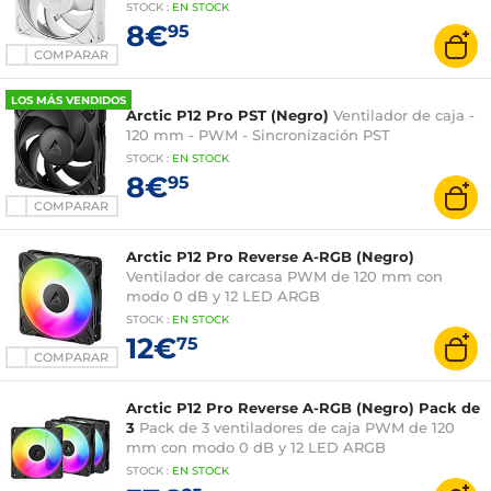
STOCK
:
EN STOCK
8€
95
COMPARAR
LOS MÁS VENDIDOS
Arctic P12 Pro PST (Negro)
Ventilador de caja -
120 mm - PWM - Sincronización PST
STOCK
:
EN STOCK
8€
95
COMPARAR
Arctic P12 Pro Reverse A-RGB (Negro)
Ventilador de carcasa PWM de 120 mm con
modo 0 dB y 12 LED ARGB
STOCK
:
EN STOCK
12€
75
COMPARAR
Arctic P12 Pro Reverse A-RGB (Negro) Pack de
3
Pack de 3 ventiladores de caja PWM de 120
mm con modo 0 dB y 12 LED ARGB
STOCK
:
EN STOCK