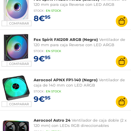
120 mm para caja Reverse con LED ARGB
STOCK
:
EN STOCK
8€
95
COMPARAR
Fox Spirit FA120R ARGB (Negro)
Ventilador de
120 mm para caja Reverse con LED ARGB
STOCK
:
EN STOCK
9€
95
COMPARAR
Aerocool APNX FP1-140 (Negro)
Ventilador de
caja de 140 mm con LED ARGB
STOCK
:
EN STOCK
9€
95
COMPARAR
Aerocool Astro 24
Ventilador de caja doble (2 x
120 mm) con LEDs RGB direccionables