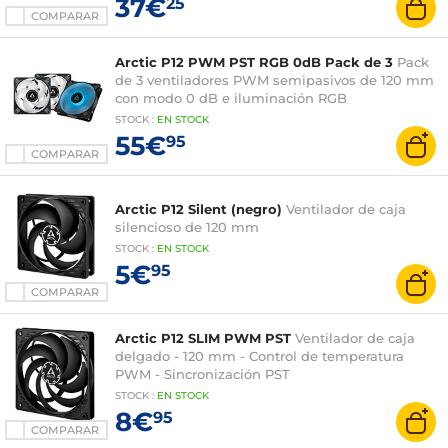
37€
25
COMPARAR
Arctic P12 PWM PST RGB 0dB Pack de 3
Pack
de 3 ventiladores PWM semipasivos de 120 mm
con modo 0 dB e iluminación RGB
STOCK
:
EN STOCK
55€
95
COMPARAR
Arctic P12 Silent (negro)
Ventilador de caja
silencioso de 120 mm
STOCK
:
EN STOCK
5€
95
COMPARAR
Arctic P12 SLIM PWM PST
Ventilador de caja
delgado - 120 mm - Control de temperatura
PWM - Sincronización PST
STOCK
:
EN STOCK
8€
95
COMPARAR