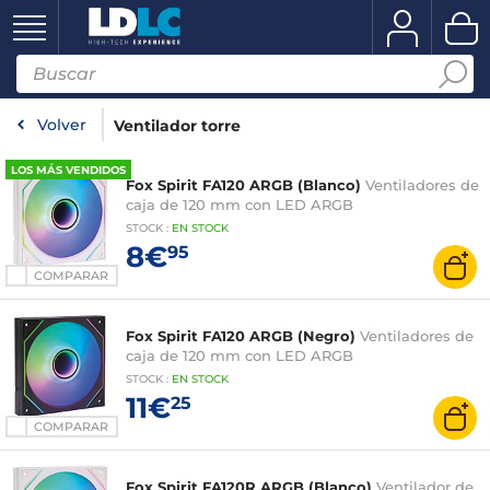
Volver
Ventilador torre
LOS MÁS VENDIDOS
Fox Spirit FA120 ARGB (Blanco)
Ventiladores de
caja de 120 mm con LED ARGB
STOCK
:
EN STOCK
8€
95
COMPARAR
Fox Spirit FA120 ARGB (Negro)
Ventiladores de
caja de 120 mm con LED ARGB
STOCK
:
EN STOCK
11€
25
COMPARAR
Fox Spirit FA120R ARGB (Blanco)
Ventilador de