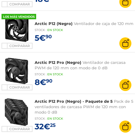
COMPARAR
LOS MÁS VENDIDOS
Arctic P12 (Negro)
Ventilador de caja de 120 mm
STOCK
:
EN STOCK
5€
90
COMPARAR
Arctic P12 Pro (Negro)
Ventilador de carcasa
PWM de 120 mm con modo de 0 dB
STOCK
:
EN STOCK
8€
90
COMPARAR
Arctic P12 Pro (Negro) - Paquete de 5
Pack de 5
ventiladores de carcasa PWM de 120 mm con
modo 0 dB
STOCK
:
EN STOCK
32€
25
COMPARAR