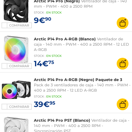
Arctic P14 Pro (Negro)
Ventilador de caja - 140
mm - PWM - 400 a 2500 RPM
STOCK
:
EN STOCK
9€
90
COMPARAR
Arctic P14 Pro A-RGB (Blanco)
Ventilador de
caja - 140 mm - PWM - 400 a 2500 RPM - 12 LED
A-RGB
STOCK
:
EN STOCK
14€
75
COMPARAR
Arctic P14 Pro A-RGB (Negro) Paquete de 3
Pack de 3 ventiladores de caja - 140 mm - PWM -
400 a 2500 RPM - 12 LED A-RGB
STOCK
:
EN STOCK
39€
95
COMPARAR
Arctic P14 Pro PST (Blanco)
Ventilador de caja -
140 mm - PWM - 400 a 2500 RPM -
Sincronización PST