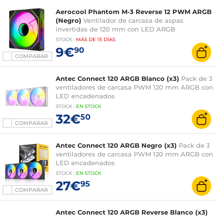
Aerocool Phantom M-3 Reverse 12 PWM ARGB
(Negro)
Ventilador de carcasa de aspas
invertidas de 120 mm con LED ARGB
STOCK
:
MÁS DE
15 DÍAS
9€
90
COMPARAR
Antec Connect 120 ARGB Blanco (x3)
Pack de 3
ventiladores de carcasa PWM 120 mm ARGB con
LED encadenados
STOCK
:
EN STOCK
32€
50
COMPARAR
Antec Connect 120 ARGB Negro (x3)
Pack de 3
ventiladores de carcasa PWM 120 mm ARGB con
LED encadenados
STOCK
:
EN STOCK
27€
95
COMPARAR
Antec Connect 120 ARGB Reverse Blanco (x3)