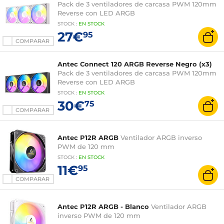
Pack de 3 ventiladores de carcasa PWM 120mm
Reverse con LED ARGB
STOCK
:
EN STOCK
27€
95
COMPARAR
Antec Connect 120 ARGB Reverse Negro (x3)
Pack de 3 ventiladores de carcasa PWM 120mm
Reverse con LED ARGB
STOCK
:
EN STOCK
30€
75
COMPARAR
Antec P12R ARGB
Ventilador ARGB inverso
PWM de 120 mm
STOCK
:
EN STOCK
11€
95
COMPARAR
Antec P12R ARGB - Blanco
Ventilador ARGB
inverso PWM de 120 mm