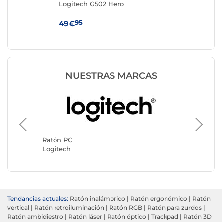
Logitech G502 Hero
IN
nco
95
49€
19
NUESTRAS MARCAS
Ratón P
Razer
Ratón PC
Logitech
Tendancias actuales:
Ratón inalámbrico
|
Ratón ergonómico
|
Ratón
vertical
|
Ratón retroiluminación
|
Ratón RGB
|
Ratón para zurdos
|
Ratón ambidiestro
|
Ratón láser
|
Ratón óptico
|
Trackpad
|
Ratón 3D