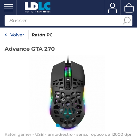
Volver
Ratón PC
Advance GTA 270
Ratón gamer - USB - ambidiestro - sensor óptico de 12000 dpi