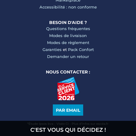
Marketplace
Accessibilité : non conforme
BESOIN D'AIDE ?
Questions fréquentes
Modes de livraison
Modes de règlement
Garanties
et
Pack Confort
Demander un retour
NOUS CONTACTER :
PAR EMAIL
*Étude Ipsos bva - Viséo CI - Plus d’infos sur escda.fr
C'EST VOUS QUI DÉCIDEZ !