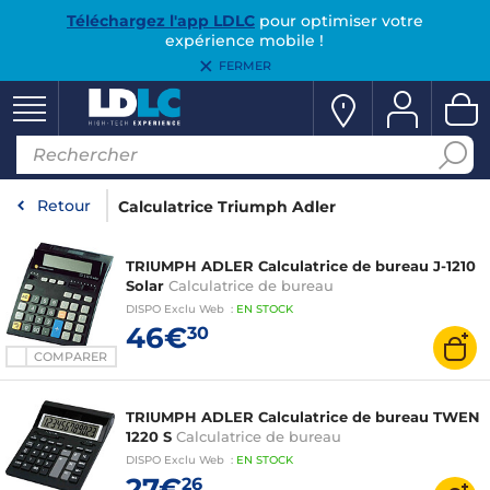
Téléchargez l'app LDLC
pour optimiser votre
expérience mobile !
FERMER
Retour
Calculatrice Triumph Adler
TRIUMPH ADLER Calculatrice de bureau J-1210
Solar
Calculatrice de bureau
DISPO
Exclu Web
:
EN
STOCK
46€
30
COMPARER
TRIUMPH ADLER Calculatrice de bureau TWEN
1220 S
Calculatrice de bureau
DISPO
Exclu Web
:
EN
STOCK
27€
26