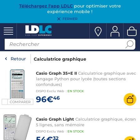
Téléchargez l'app LDLC
pour optimiser votre
expérience mobile !
FERMER
Retour
Calculatrice graphique
Casio Graph 35+E II
Calculatrice graphique avec
langage Python pour lycée (toutes sections
confondues)
DISPO
Exclu Web
:
EN
STOCK
96€
46
COMPARER
Casio Graph Light
Calculatrice graphique, écran
5 lignes, sans mémoire
DISPO
Exclu Web
:
EN
STOCK
54€
32