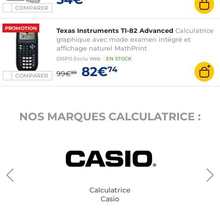
COMPARER
PROMOTION
Texas Instruments TI-82 Advanced
Calculatrice
graphique avec mode examen intégré et
affichage naturel MathPrint
DISPO
Exclu Web
:
EN
STOCK
82€
74
99€
99
COMPARER
NOS MARQUES CALCULATRICE :
Calculatrice
Casio