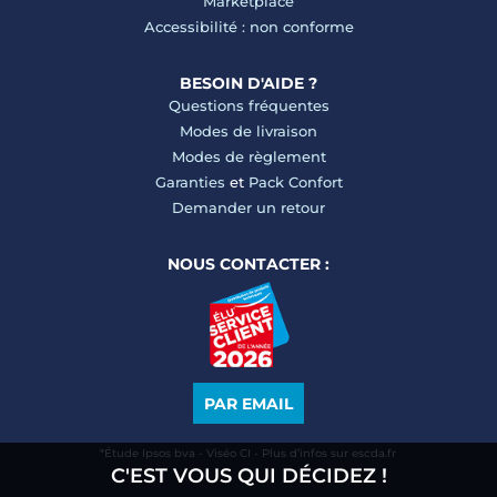
Marketplace
Accessibilité : non conforme
BESOIN D'AIDE ?
Questions fréquentes
Modes de livraison
Modes de règlement
Garanties
et
Pack Confort
Demander un retour
NOUS CONTACTER :
PAR EMAIL
*Étude Ipsos bva - Viséo CI - Plus d’infos sur escda.fr
C'EST VOUS QUI DÉCIDEZ !