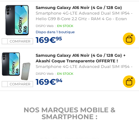
Samsung Galaxy A16 Noir (4 Go / 128 Go)
Smartphone 4G-LTE Advanced Dual SIM IP54 -
Helio G99 8-Core 2.2 GHz - RAM 4 Go - Ecran
tactile Super AMOLED 90 Hz 6.7" 1080 x 2340 -
DISPO
Web
:
EN
STOCK
128 Go - NFC/Bluetooth 5.3 - 5000 mAh - Android
Dispo dans
1 boutique
14
169€
95
COMPARER
Samsung Galaxy A16 Noir (4 Go / 128 Go) +
Akashi Coque Transparente OFFERTE !
Smartphone 4G-LTE Advanced Dual SIM IP54 -
Helio G99 8-Core 2.2 GHz - RAM 4 Go - Ecran
DISPO
Web
:
EN
STOCK
tactile Super AMOLED 90 Hz 6.7" 1080 x 2340 -
169€
94
128 Go - NFC/Bluetooth 5.3 - 5000 mAh - Android
COMPARER
14 + Coque de protection transparente OFFERTE !
NOS MARQUES MOBILE &
SMARTPHONE :