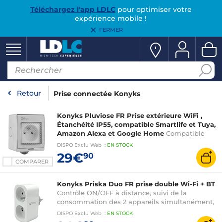
Téléchargez l'app LDLC
pour optimiser votre
expérience mobile !
FERMER
Retour
Prise connectée Konyks
Konyks Pluviose FR Prise extérieure WiFi ,
Étanchéité IP55, compatible Smartlife et Tuya,
Amazon Alexa et Google Home
Compatible
Smartlife et Tuya, Amazon Alexa et Google
DISPO
Exclu Web
:
EN
STOCK
Home
29€
90
COMPARER
Konyks Priska Duo FR prise double Wi-Fi + BT
Contrôle ON/OFF à distance, suivi de la
consommation des 2 appareils simultanément,
compatible Smartlife et Tuya, Amazon Alexa et
DISPO
Exclu Web
:
EN
STOCK
Google Home