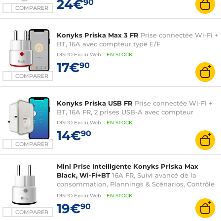
24€
90
COMPARER
Konyks Priska Max 3 FR
Prise connectée Wi-Fi +
BT, 16A avec compteur type E/F
DISPO
Exclu Web
:
EN
STOCK
17€
90
COMPARER
Konyks Priska USB FR
Prise connectée Wi-Fi +
BT, 16A FR, 2 prises USB-A avec compteur
DISPO
Exclu Web
:
EN
STOCK
14€
90
COMPARER
Mini Prise Intelligente Konyks Priska Max
Black, Wi-Fi+BT
16A FR, Suivi avancé de la
consommation, Plannings & Scénarios, Contrôle
vocal Alexa, Google Home, compatible Tuya et
DISPO
Exclu Web
:
EN
STOCK
Smartlife
19€
90
COMPARER