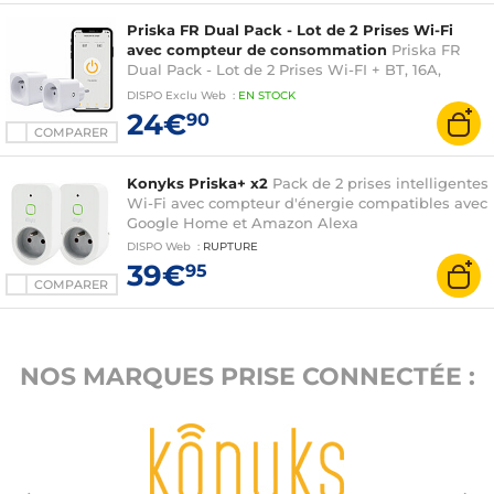
Priska FR Dual Pack - Lot de 2 Prises Wi-Fi
avec compteur de consommation
Priska FR
Dual Pack - Lot de 2 Prises Wi-FI + BT, 16A,
compteur de consommation, programmes,
DISPO
Exclu Web
:
EN
STOCK
minuteries et scénarios compatible Alexa et
24€
90
Google Home
COMPARER
Konyks Priska+ x2
Pack de 2 prises intelligentes
Wi-Fi avec compteur d'énergie compatibles avec
Google Home et Amazon Alexa
DISPO
Web
:
RUPTURE
39€
95
COMPARER
NOS MARQUES PRISE CONNECTÉE :