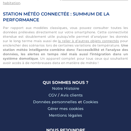
habitation
.
STATION MÉTÉO CONNECTÉE : SUMMUM DE LA
PERFORMANCE
Par rapport aux modèles classiques, vous pouvez consulter toutes les
données prélevées directement sur votre smartphone. Cette connectivité
étendue est doublement utile puisqu’elle permet d’analyser les donnés
sur le long terme mais aussi de
la relier à d’autres objets connectés
pour
enclencher des scénarios lors de certaines variations de température.
Une
station météo intelligente combine donc l’accessibilité et l’analyse des
données, les alertes en temps réel mais aussi l’intégration dans un
système domotique
. Un appareil complet pour tous ceux qui souhaitent
avoir accès à de nombreuses data en matière de météo !
QUI SOMMES NOUS ?
Notre Histoire
CGV
/
Avis clients
Données personnelles
et
Cookies
Gérer mes cookies
Mentions légales
NOUS REJOINDRE