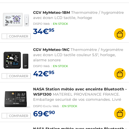
CGV MyMeteo-1BM
Thermomètre / hygromètre
avec écran LCD tactile, horloge
DISPO
Web
:
EN
STOCK
34€
95
COMPARER
CGV MyMeteo-1NC
Thermomètre / hygromètre
avec écran LCD tactile couleur 5.5", horloge,
alarme sonore
DISPO
Web
:
EN
STOCK
42€
95
COMPARER
NASA Station météo avec enceinte Bluetooth -
WSP1300
MATERIEL PROVENANCE FRANCE.
Emballage securisé de vos commandes. Livré
avec Facture dont TVA.
DISPO
Exclu Web
:
EN
STOCK
69€
90
COMPARER
NASA Station météo avec enceinte Bluetooth -