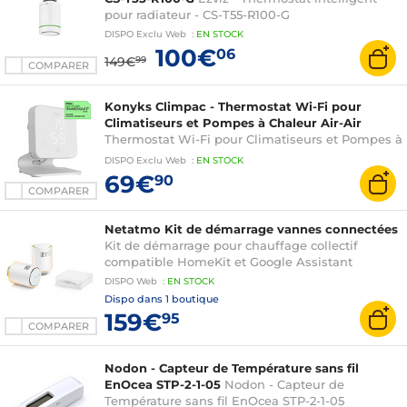
pour radiateur - CS-T55-R100-G
DISPO
Exclu Web
:
EN
STOCK
100€
06
149€
99
COMPARER
Konyks Climpac - Thermostat Wi-Fi pour
Climatiseurs et Pompes à Chaleur Air-Air
Thermostat Wi-Fi pour Climatiseurs et Pompes à
Chaleur Air-Air, programmation et contrôle à
DISPO
Exclu Web
:
EN
STOCK
distance, température de consigne
69€
90
COMPARER
Netatmo Kit de démarrage vannes connectées
Kit de démarrage pour chauffage collectif
compatible HomeKit et Google Assistant
DISPO
Web
:
EN
STOCK
Dispo dans
1 boutique
159€
95
COMPARER
Nodon - Capteur de Température sans fil
EnOcea STP-2-1-05
Nodon - Capteur de
Température sans fil EnOcea STP-2-1-05