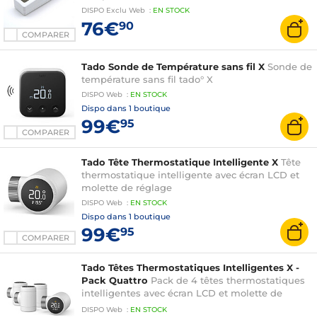
DISPO
Exclu Web
:
EN
STOCK
76€
90
COMPARER
Tado Sonde de Température sans fil X
Sonde de
température sans fil tado° X
DISPO
Web
:
EN
STOCK
Dispo dans
1 boutique
99€
95
COMPARER
Tado Tête Thermostatique Intelligente X
Tête
thermostatique intelligente avec écran LCD et
molette de réglage
DISPO
Web
:
EN
STOCK
Dispo dans
1 boutique
99€
95
COMPARER
Tado Têtes Thermostatiques Intelligentes X -
Pack Quattro
Pack de 4 têtes thermostatiques
intelligentes avec écran LCD et molette de
réglage
DISPO
Web
:
EN
STOCK