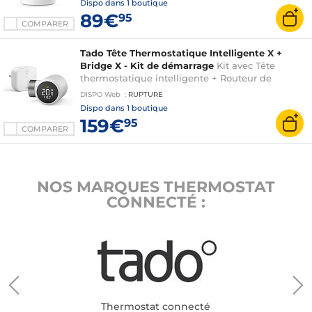
Dispo dans
1 boutique
89€
95
COMPARER
Tado Tête Thermostatique Intelligente X +
Bridge X - Kit de démarrage
Kit avec Tête
thermostatique intelligente + Routeur de
bordure Thread
DISPO
Web
:
RUPTURE
Dispo dans
1 boutique
159€
95
COMPARER
NOS MARQUES THERMOSTAT
CONNECTÉ :
Thermostat connecté