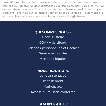
taux d’humidité, la température intérieur et extérieur mais aussi la
géolocalisation, quand un thermostat classique se contente de s’activer ou
de se désactiver en fonction de la température ambiante. Il peut
s’intégrer avec vos autres
objets connectés
et se contrôler facilement à la
voix avec le service vocal Alexa ou les
assistants Google Home
.
QUI SOMMES NOUS ?
Notre Histoire
CGV
/
Avis clients
Données personnelles
et
Cookies
Gérer mes cookies
Mentions légales
NOUS REJOINDRE
Vendez sur LDLC
Recrutement
Marketplace
Accessibilité : non conforme
BESOIN D'AIDE ?