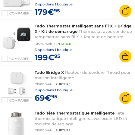
Dispo dans
1 boutique
179€
95
COMPARER
Tado Thermostat Intelligent sans fil X + Bridge
X - Kit de démarrage
Thermostat avec sonde de
température sans fil X + Routeur de bordure
Thread
DISPO
Web
:
EN
STOCK
Dispo dans
1 boutique
199€
95
COMPARER
Tado Bridge X
Routeur de bordure Thread pour
maison intelligente
DISPO
Web
:
RUPTURE
Dispo dans
1 boutique
69€
95
COMPARER
Tado Tête Thermostatique Intelligente
Tête
thermostatique intelligents avec écran LED et
molette de réglage
DISPO
Web
:
RUPTURE