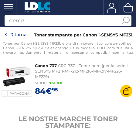
Ritorna
Toner stampante per Canon i-SENSYS MF231
Toner per Canon i-SENSYS MF231, è ora di rinnovare i tuoi consumabili per
Canon i-SENSYS MF231. Selezionando il tuo modello, LDLC.com ti aiuta a
trovare rapidamente i materiali di consumo compatibili con la tua
stampante per Canon i-SENSYS MF231.
Canon 737
CRG-737 - Toner nero (per la serie i-
SENSYS MF211-MF-212-MF216-MF-217-MF226-
MF229)
STOCK
:
IN STOCK
84€
95
PARAGONA
LE NOSTRE MARCHE TONER
STAMPANTE: