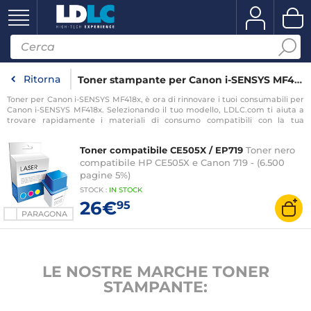
Ritorna
Toner stampante per Canon i-SENSYS MF418x
Toner per Canon i-SENSYS MF418x, è ora di rinnovare i tuoi consumabili per
Canon i-SENSYS MF418x. Selezionando il tuo modello, LDLC.com ti aiuta a
trovare rapidamente i materiali di consumo compatibili con la tua
stampante per Canon i-SENSYS MF418x.
Toner compatibile CE505X / EP719
Toner nero
compatibile HP CE505X e Canon 719 - (6.500
pagine 5%)
STOCK
:
IN STOCK
26€
95
PARAGONA
LE NOSTRE MARCHE TONER
STAMPANTE: