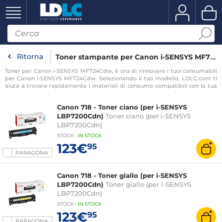
Ritorna
Toner stampante per Canon i-SENSYS MF724Cdw
Toner per Canon i-SENSYS MF724Cdw, è ora di rinnovare i tuoi consumabili
per Canon i-SENSYS MF724Cdw. Selezionando il tuo modello, LDLC.com ti
aiuta a trovare rapidamente i materiali di consumo compatibili con la tua
stampante per Canon i-SENSYS MF724Cdw.
Canon 718 - Toner ciano (per i-SENSYS
LBP7200Cdn)
Toner ciano (per i-SENSYS
LBP7200Cdn)
STOCK
:
IN STOCK
123€
95
PARAGONA
Canon 718 - Toner giallo (per i-SENSYS
LBP7200Cdn)
Toner giallo (per i-SENSYS
LBP7200Cdn)
STOCK
:
IN STOCK
123€
95
PARAGONA