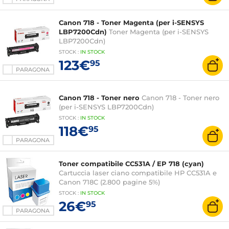
Canon 718 - Toner Magenta (per i-SENSYS
LBP7200Cdn)
Toner Magenta (per i-SENSYS
LBP7200Cdn)
STOCK
:
IN STOCK
123€
95
PARAGONA
Canon 718 - Toner nero
Canon 718 - Toner nero
(per i-SENSYS LBP7200Cdn)
STOCK
:
IN STOCK
118€
95
PARAGONA
Toner compatibile CC531A / EP 718 (cyan)
Cartuccia laser ciano compatibile HP CC531A e
Canon 718C (2.800 pagine 5%)
STOCK
:
IN STOCK
26€
95
PARAGONA