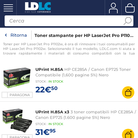
Ritorna
Toner stampante per HP LaserJet Pro P1102w
Toner per HP LaserJet Pro P1102w, è ora di rinnovare i tuoi consumabili per
HP LaserJet Pro P1102w. Selezionando il tuo modello, LDLC.com ti aiuta a
trovare rapidamente i materiali di consumo compatibili con la tua
stampante per HP LaserJet Pro P1102w.
UPrint H.85A
HP CE285A / Canon EP725 Toner
Compatibile (1,600 pagine 5%) Nero
STOCK
:
IN
STOCK
22€
50
PARAGONA
UPrint H.85A x3
3 toner compatibili HP CE285A /
Canon EP725 (1.600 pagine 5%) Nero
STOCK
:
IN
STOCK
31€
95
PARAGONA