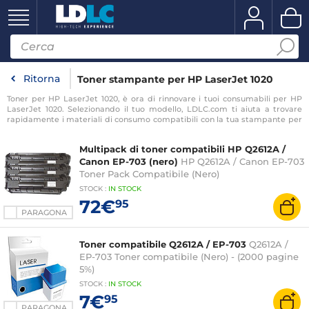
Ritorna
Toner stampante per HP LaserJet 1020
Toner per HP LaserJet 1020, è ora di rinnovare i tuoi consumabili per HP
LaserJet 1020. Selezionando il tuo modello, LDLC.com ti aiuta a trovare
rapidamente i materiali di consumo compatibili con la tua stampante per
HP LaserJet 1020.
Multipack di toner compatibili HP Q2612A /
Canon EP-703 (nero)
HP Q2612A / Canon EP-703
Toner Pack Compatibile (Nero)
STOCK
:
IN STOCK
72€
95
PARAGONA
Toner compatibile Q2612A / EP-703
Q2612A /
EP-703 Toner compatibile (Nero) - (2000 pagine
5%)
STOCK
:
IN STOCK
7€
95
PARAGONA