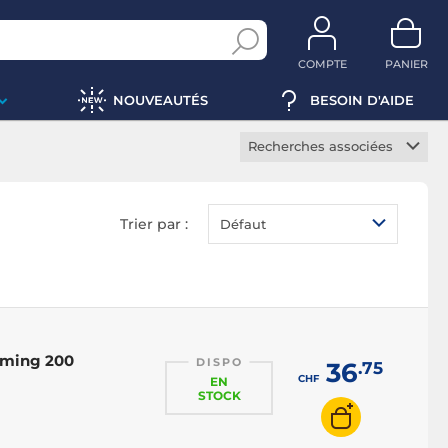
COMPTE
PANIER
NOUVEAUTÉS
BESOIN D'AIDE
Recherches associées
Casque gamer sans fil
Casque gamer ouvert
Trier par :
Défaut
Casque gamer fermé
Casque gamer
circumaural
Casque gamer supra-
auriculaire
aming 200
DISPO
36
Casque gamer LED
.75
CHF
EN
STOCK
Casque gamer micro
amovible