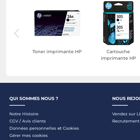
 HP
Toner imprimante HP
Cartouche
imprimante HP
QUI SOMMES NOUS ?
NOUS REJO
Notre Histoire
Vendez sur 
CGV
/
Avis clients
Recrutement
Données personnelles
et
Cookies
Gérer mes cookies