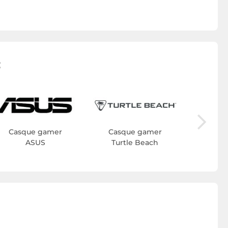
:
Casq
H
Casque gamer
Casque gamer
ASUS
Turtle Beach