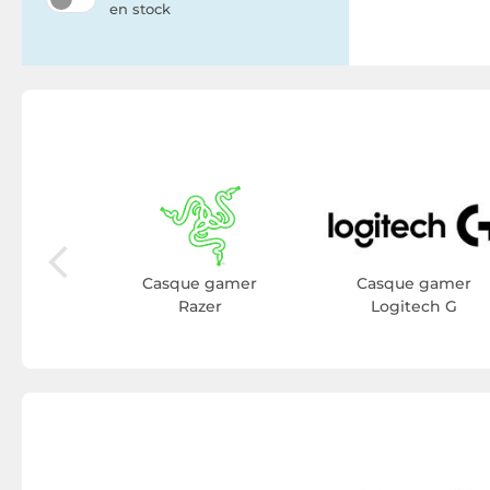
en stock
gamer
core
Casque gamer
Casque gamer
Razer
Logitech G