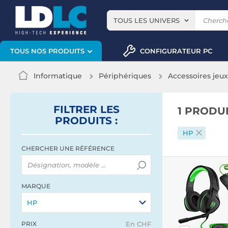
TOUS LES UNIVERS
CONFIGURATEUR PC
TOUS NOS PRODUITS
Informatique
Périphériques
Accessoires jeu
FILTRER
LES
1 PRODU
PRODUITS
:
HP
CHERCHER UNE RÉFÉRENCE
MARQUE
HP
PRIX
En CHF