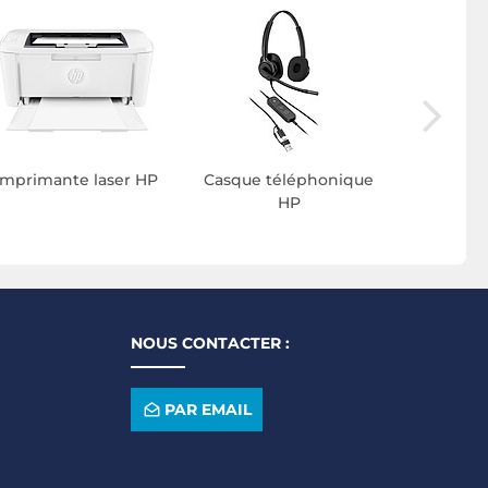
PC de
Imprimante laser HP
Casque téléphonique
HP
NOUS CONTACTER :
PAR EMAIL