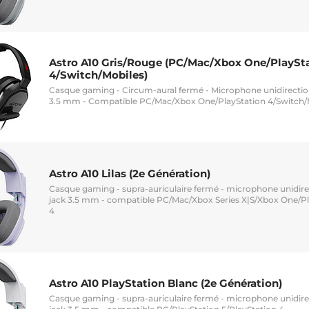
Astro A10 Gris/Rouge (PC/Mac/Xbox One/PlaySt
4/Switch/Mobiles)
Casque gaming - Circum-aural fermé - Microphone unidirection
3.5 mm - Compatible PC/Mac/Xbox One/PlayStation 4/Switch/
Astro A10 Lilas (2e Génération)
Casque gaming - supra-auriculaire fermé - microphone unidirec
jack 3.5 mm - compatible PC/Mac/Xbox Series X|S/Xbox One/Pl
4
Astro A10 PlayStation Blanc (2e Génération)
Casque gaming - supra-auriculaire fermé - microphone unidirec