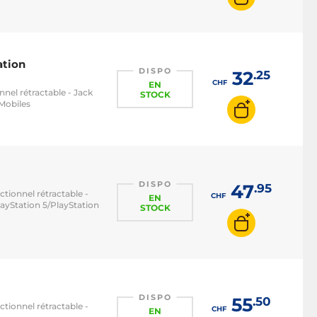
ation
DISPO
32
.25
CHF
EN
nel rétractable - Jack
STOCK
Mobiles
DISPO
47
.95
tionnel rétractable -
CHF
EN
ayStation 5/PlayStation
STOCK
DISPO
55
.50
tionnel rétractable -
CHF
EN