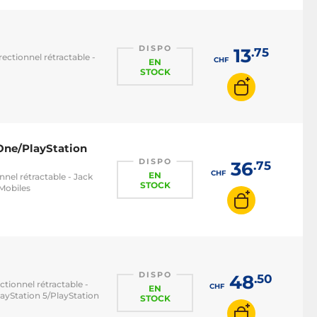
DISPO
13
.75
ctionnel rétractable -
CHF
EN
STOCK
 One/PlayStation
DISPO
36
.75
CHF
EN
nel rétractable - Jack
STOCK
Mobiles
DISPO
48
.50
tionnel rétractable -
CHF
EN
ayStation 5/PlayStation
STOCK