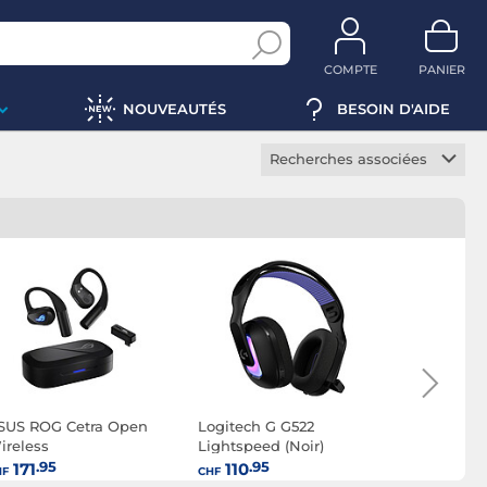
COMPTE
PANIER
NOUVEAUTÉS
BESOIN D'AIDE
Recherches associées
Casque gamer sans fil
Casque gamer ouvert
Casque gamer fermé
Casque gamer
circumaural
Casque gamer supra-
auriculaire
Casque gamer LED
SUS ROG Cetra Open
Logitech G G522
Logitech G
Casque gamer micro
ireless
Lightspeed (Noir)
amovible
.95
.95
.95
171
110
55
HF
CHF
CHF