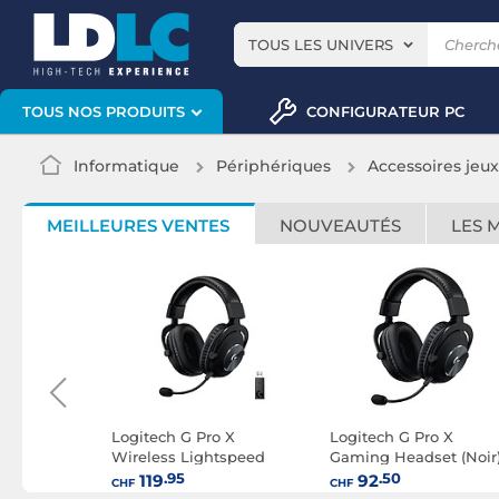
TOUS LES UNIVERS
CONFIGURATEUR PC
TOUS NOS PRODUITS
Informatique
Périphériques
Accessoires jeu
MEILLEURES VENTES
NOUVEAUTÉS
LES 
ctis Nova 5
Logitech G Pro X
Logitech G Pro X
)
Wireless Lightspeed
Gaming Headset (Noir
Gaming Headset (Noir)
.95
.50
119
92
CHF
CHF