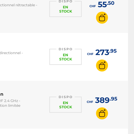
DISPO
55
.50
tionnel rétractable -
CHF
EN
STOCK
DISPO
273
.95
irectionnel -
CHF
EN
STOCK
on
DISPO
389
.95
RF 2.4 GHz -
CHF
EN
tion limitée
STOCK