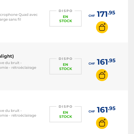
DISPO
171
.95
microphone Quad avec
CHF
EN
arge sans fil
STOCK
light)
DISPO
161
.95
ve du bruit -
CHF
EN
mie - rétroéclairage
STOCK
DISPO
161
.95
ve du bruit -
CHF
EN
mie - rétroéclairage
STOCK