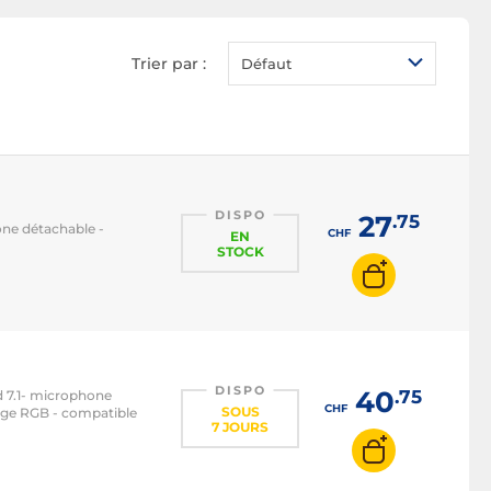
Trier par :
Défaut
DISPO
27
.75
ne détachable -
CHF
EN
STOCK
DISPO
40
.75
 7.1- microphone
CHF
SOUS
rage RGB - compatible
7 JOURS