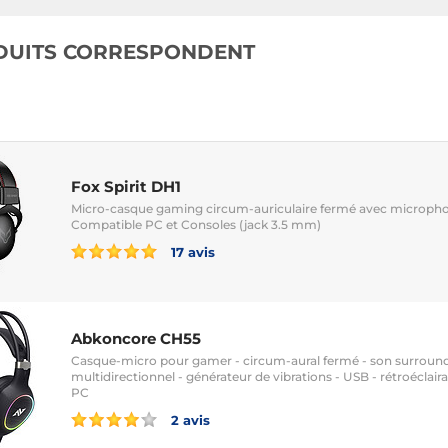
DUITS CORRESPONDENT
Fox Spirit DH1
Micro-casque gaming circum-auriculaire fermé avec micropho
Compatible PC et Consoles (jack 3.5 mm)
17 avis
Abkoncore CH55
Casque-micro pour gamer - circum-aural fermé - son surround
multidirectionnel - générateur de vibrations - USB - rétroéclai
PC
2 avis