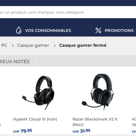
VOS CONSOMMABLES
PROMOTIONS
x PC
Casque gamer
Casque gamer fermé
MIEUX NOTÉS
HyperX Cloud III (noir)
Razer Blackshark V2 X
A
)
(Noir)
W
.95
.95
79
31
CHF
CHF
C