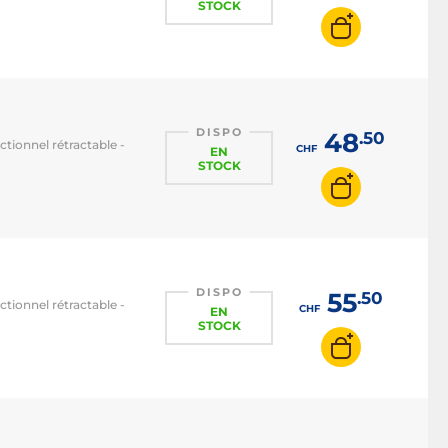
STOCK
DISPO
48
.50
tionnel rétractable -
CHF
EN
STOCK
DISPO
55
.50
tionnel rétractable -
CHF
EN
STOCK