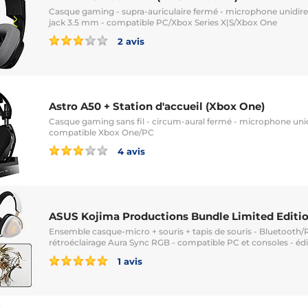
Casque gaming - supra-auriculaire fermé - microphone unidirec
jack 3.5 mm - compatible PC/Xbox Series X|S/Xbox One
2 avis
Astro A50 + Station d'accueil (Xbox One)
Casque gaming sans fil - circum-aural fermé - microphone unid
compatible Xbox One/PC
4 avis
ASUS Kojima Productions Bundle Limited Editi
Ensemble casque-micro + souris + tapis de souris - Bluetooth/
rétroéclairage Aura Sync RGB - compatible PC et consoles - édi
1 avis