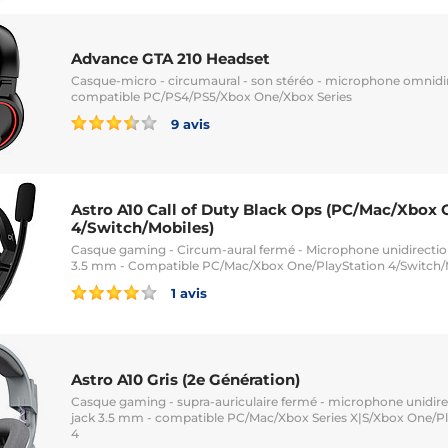
Advance GTA 210 Headset
Casque-micro - circumaural - son stéréo - microphone omnidire
compatible PC/PS4/PS5/Xbox One/Xbox Series
9 avis
Astro A10 Call of Duty Black Ops (PC/Mac/Xbox
4/Switch/Mobiles)
Casque gaming - Circum-aural fermé - Microphone unidirection
3.5 mm - Compatible PC/Mac/Xbox One/PlayStation 4/Switch/
1 avis
Astro A10 Gris (2e Génération)
Casque gaming - supra-auriculaire fermé - microphone unidirec
jack 3.5 mm - compatible PC/Mac/Xbox Series X|S/Xbox One/Pl
4