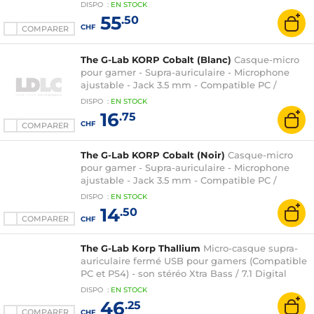
compatible PC/Xbox Series X|S/Xbox One
DISPO
:
EN
STOCK
55
.50
CHF
COMPARER
The G-Lab KORP Cobalt (Blanc)
Casque-micro
pour gamer - Supra-auriculaire - Microphone
ajustable - Jack 3.5 mm - Compatible PC /
Consoles / Mobiles
DISPO
:
EN
STOCK
16
.75
CHF
COMPARER
The G-Lab KORP Cobalt (Noir)
Casque-micro
pour gamer - Supra-auriculaire - Microphone
ajustable - Jack 3.5 mm - Compatible PC /
Consoles / Mobiles
DISPO
:
EN
STOCK
14
.50
COMPARER
CHF
The G-Lab Korp Thallium
Micro-casque supra-
auriculaire fermé USB pour gamers (Compatible
PC et PS4) - son stéréo Xtra Bass / 7.1 Digital
Surround - RGB - microphone anti-bruit
DISPO
:
EN
STOCK
46
.25
COMPARER
CHF