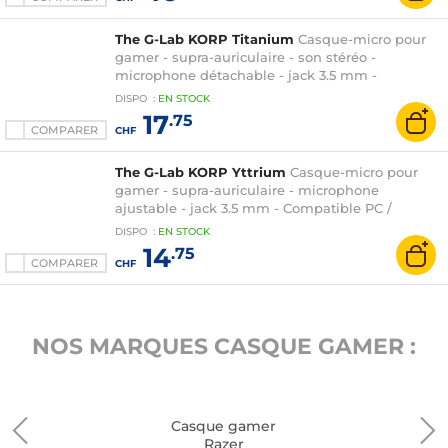
The G-Lab KORP Titanium
Casque-micro pour
gamer - supra-auriculaire - son stéréo -
microphone détachable - jack 3.5 mm -
compatible PC / PlayStation 4
DISPO
:
EN
STOCK
17
.75
COMPARER
CHF
The G-Lab KORP Yttrium
Casque-micro pour
gamer - supra-auriculaire - microphone
ajustable - jack 3.5 mm - Compatible PC /
Consoles / Mobiles
DISPO
:
EN
STOCK
14
.75
COMPARER
CHF
NOS MARQUES CASQUE GAMER :
Casque gamer
Razer