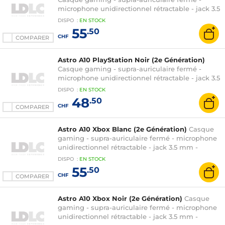
microphone unidirectionnel rétractable - jack 3.5
mm - compatible PC/PlayStation 5/PlayStation 4
DISPO
:
EN
STOCK
55
.50
CHF
COMPARER
Astro A10 PlayStation Noir (2e Génération)
Casque gaming - supra-auriculaire fermé -
microphone unidirectionnel rétractable - jack 3.5
mm - compatible PC/PlayStation 5/PlayStation 4
DISPO
:
EN
STOCK
48
.50
CHF
COMPARER
Astro A10 Xbox Blanc (2e Génération)
Casque
gaming - supra-auriculaire fermé - microphone
unidirectionnel rétractable - jack 3.5 mm -
compatible PC/Xbox Series X|S/Xbox One
DISPO
:
EN
STOCK
55
.50
CHF
COMPARER
Astro A10 Xbox Noir (2e Génération)
Casque
gaming - supra-auriculaire fermé - microphone
unidirectionnel rétractable - jack 3.5 mm -