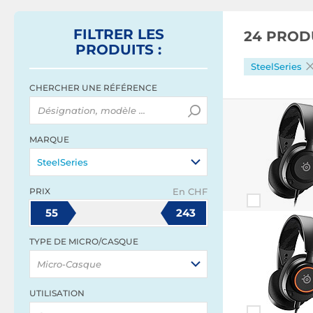
FILTRER
LES
24 PROD
PRODUITS
:
SteelSeries
CHERCHER UNE RÉFÉRENCE
MARQUE
SteelSeries
PRIX
En CHF
55
243
TYPE DE MICRO/CASQUE
Micro-Casque
UTILISATION