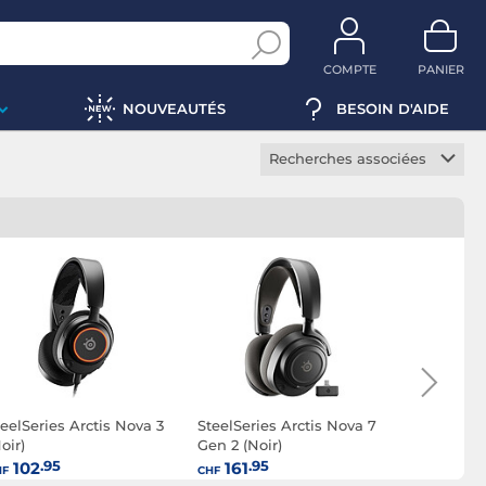
COMPTE
PANIER
NOUVEAUTÉS
BESOIN D'AIDE
Recherches associées
Casque gamer sans fil
Casque gamer ouvert
Casque gamer fermé
Casque gamer
circumaural
Casque gamer supra-
auriculaire
Casque gamer LED
eelSeries Arctis Nova 3
SteelSeries Arctis Nova 7
SteelSerie
Casque gamer micro
oir)
Gen 2 (Noir)
3P Wireles
amovible
.95
.95
.50
102
161
79
HF
CHF
CHF