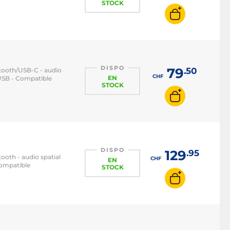
STOCK
DISPO
79
.50
etooth/USB-C - audio
CHF
EN
 USB - Compatible
STOCK
DISPO
129
.95
ooth - audio spatial
CHF
EN
Compatible
STOCK