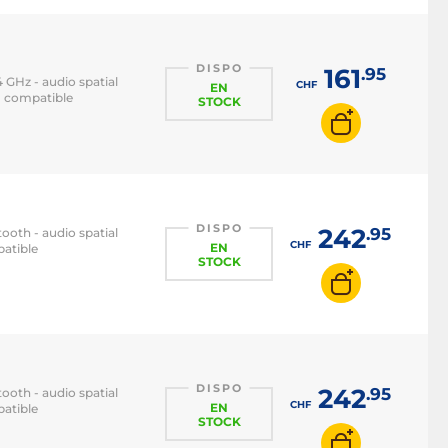
DISPO
161
.95
 GHz - audio spatial
CHF
EN
- compatible
STOCK
DISPO
242
.95
ooth - audio spatial
CHF
EN
patible
STOCK
DISPO
242
.95
ooth - audio spatial
CHF
EN
patible
STOCK