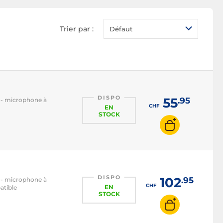
Trier par :
Défaut
DISPO
55
.95
° - microphone à
CHF
EN
STOCK
DISPO
102
.95
° - microphone à
CHF
EN
atible
STOCK