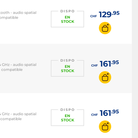
DISPO
129
.95
ooth - audio spatial
CHF
EN
Compatible
STOCK
DISPO
161
.95
 GHz - audio spatial
CHF
EN
- compatible
STOCK
DISPO
161
.95
 GHz - audio spatial
CHF
EN
- compatible
STOCK