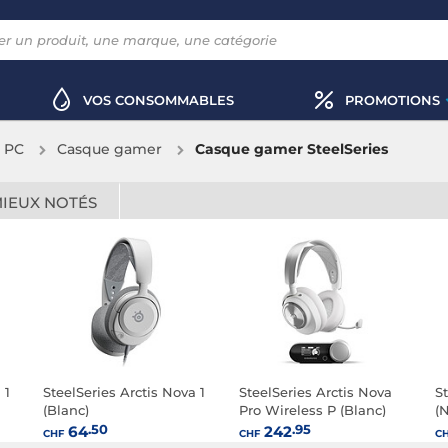
VOS CONSOMMABLES
PROMOTIONS
x PC
Casque gamer
Casque gamer SteelSeries
MIEUX NOTÉS
 1
SteelSeries Arctis Nova 1
SteelSeries Arctis Nova
St
(Blanc)
Pro Wireless P (Blanc)
(N
.50
.95
64
242
CHF
CHF
C