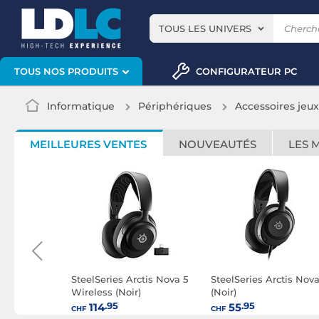
TOUS LES UNIVERS
CONFIGURATEUR PC
TOUS NOS PRODUITS
Informatique
Périphériques
Accessoires jeu
MEILLEURES VENTES
NOUVEAUTÉS
LES 
ctis Nova
SteelSeries Arctis Nova 5
SteelSeries Arctis Nova
Aqua)
Wireless (Noir)
(Noir)
.95
.95
114
55
CHF
CHF