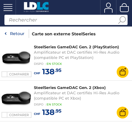
Retour
Carte son externe SteelSeries
SteelSeries GameDAC Gen. 2 (PlayStation)
Amplificateur et DAC certifiés Hi-Res Audio
(compatible PC et PlayStation)
DISPO
:
EN
STOCK
138
.95
CHF
COMPARER
SteelSeries GameDAC Gen. 2 (Xbox)
Amplificateur et DAC certifiés Hi-Res Audio
(compatible PC et Xbox)
DISPO
:
EN
STOCK
138
.95
CHF
COMPARER