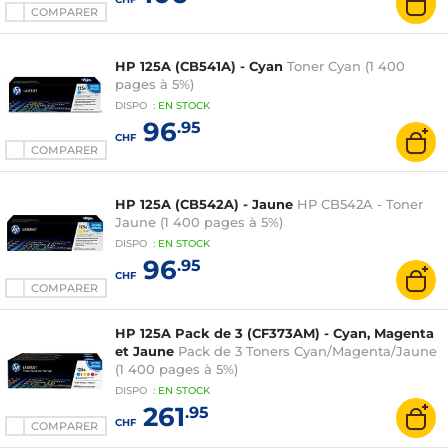
COMPARER
HP 125A (CB541A) - Cyan
Toner Cyan (1 400
pages à 5%)
DISPO
:
EN
STOCK
96
.95
CHF
COMPARER
HP 125A (CB542A) - Jaune
HP CB542A - Toner
Jaune (1 400 pages à 5%)
DISPO
:
EN
STOCK
96
.95
CHF
COMPARER
HP 125A Pack de 3 (CF373AM) - Cyan, Magenta
et Jaune
Pack de 3 Toners Cyan/Magenta/Jaune
(1 400 pages à 5%)
DISPO
:
EN
STOCK
261
.95
CHF
COMPARER