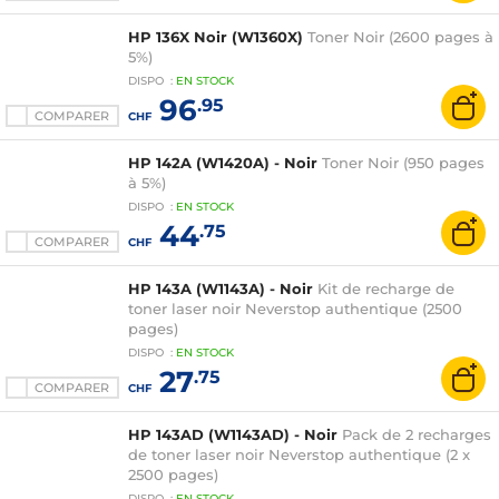
HP 136X Noir (W1360X)
Toner Noir (2600 pages à
5%)
DISPO
:
EN
STOCK
96
.95
COMPARER
CHF
HP 142A (W1420A) - Noir
Toner Noir (950 pages
à 5%)
DISPO
:
EN
STOCK
44
.75
COMPARER
CHF
HP 143A (W1143A) - Noir
Kit de recharge de
toner laser noir Neverstop authentique (2500
pages)
DISPO
:
EN
STOCK
27
.75
COMPARER
CHF
HP 143AD (W1143AD) - Noir
Pack de 2 recharges
de toner laser noir Neverstop authentique (2 x
2500 pages)
DISPO
:
EN
STOCK