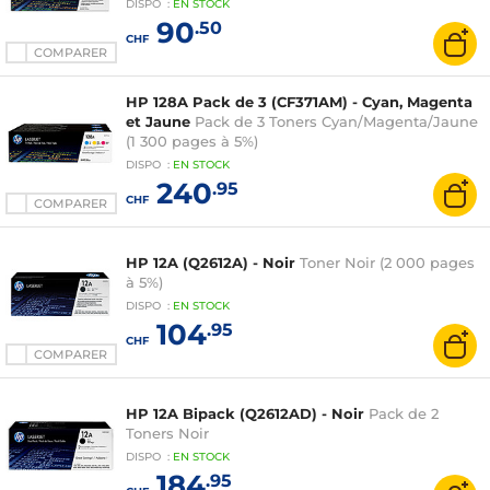
DISPO
:
EN
STOCK
90
.50
CHF
COMPARER
HP 128A Pack de 3 (CF371AM) - Cyan, Magenta
et Jaune
Pack de 3 Toners Cyan/Magenta/Jaune
(1 300 pages à 5%)
DISPO
:
EN
STOCK
240
.95
CHF
COMPARER
HP 12A (Q2612A) - Noir
Toner Noir (2 000 pages
à 5%)
DISPO
:
EN
STOCK
104
.95
CHF
COMPARER
HP 12A Bipack (Q2612AD) - Noir
Pack de 2
Toners Noir
DISPO
:
EN
STOCK
184
.95