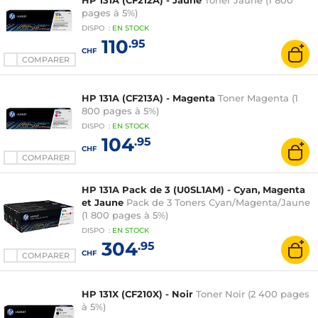
HP 131A (CF212A) - Jaune
Toner Jaune (1 800
pages à 5%)
DISPO
:
EN
STOCK
110
.95
CHF
COMPARER
HP 131A (CF213A) - Magenta
Toner Magenta (1
800 pages à 5%)
DISPO
:
EN
STOCK
104
.95
CHF
COMPARER
HP 131A Pack de 3 (U0SL1AM) - Cyan, Magenta
et Jaune
Pack de 3 Toners Cyan/Magenta/Jaune
(1 800 pages à 5%)
DISPO
:
EN
STOCK
304
.95
CHF
COMPARER
HP 131X (CF210X) - Noir
Toner Noir (2 400 pages
à 5%)