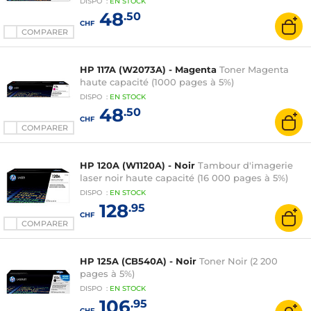
DISPO
:
EN
STOCK
48
.50
CHF
COMPARER
HP 117A (W2073A) - Magenta
Toner Magenta
haute capacité (1000 pages à 5%)
DISPO
:
EN
STOCK
48
.50
CHF
COMPARER
HP 120A (W1120A) - Noir
Tambour d'imagerie
laser noir haute capacité (16 000 pages à 5%)
DISPO
:
EN
STOCK
128
.95
CHF
COMPARER
HP 125A (CB540A) - Noir
Toner Noir (2 200
pages à 5%)
DISPO
:
EN
STOCK
106
.95
CHF