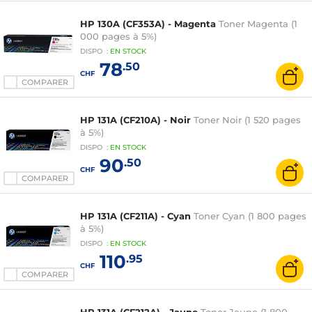
HP 130A (CF353A) - Magenta
Toner Magenta (1
000 pages à 5%)
DISPO
:
EN
STOCK
78
.50
CHF
COMPARER
HP 131A (CF210A) - Noir
Toner Noir (1 520 pages
à 5%)
DISPO
:
EN
STOCK
90
.50
CHF
COMPARER
HP 131A (CF211A) - Cyan
Toner Cyan (1 800 pages
à 5%)
DISPO
:
EN
STOCK
110
.95
CHF
COMPARER