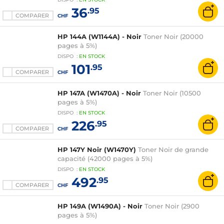
36
.95
COMPARER
CHF
HP 144A (W1144A) - Noir
Toner Noir (20000
pages à 5%)
DISPO
:
EN
STOCK
101
.95
COMPARER
CHF
HP 147A (W1470A) - Noir
Toner Noir (10500
pages à 5%)
DISPO
:
EN
STOCK
226
.95
COMPARER
CHF
HP 147Y Noir (W1470Y)
Toner Noir de grande
capacité (42000 pages à 5%)
DISPO
:
EN
STOCK
492
.95
COMPARER
CHF
HP 149A (W1490A) - Noir
Toner Noir (2900
pages à 5%)