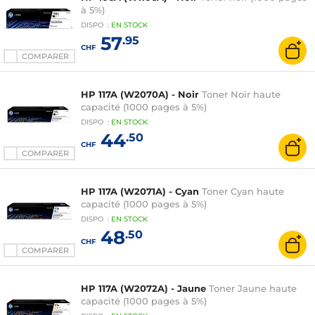
à 5%)
DISPO
:
EN
STOCK
57
.95
CHF
COMPARER
HP 117A (W2070A) - Noir
Toner Noir haute
capacité (1000 pages à 5%)
DISPO
:
EN
STOCK
44
.50
CHF
COMPARER
HP 117A (W2071A) - Cyan
Toner Cyan haute
capacité (1000 pages à 5%)
DISPO
:
EN
STOCK
48
.50
CHF
COMPARER
HP 117A (W2072A) - Jaune
Toner Jaune haute
capacité (1000 pages à 5%)