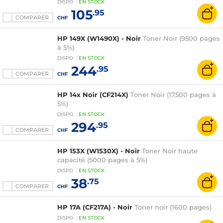
DISPO
:
EN
STOCK
105
.95
COMPARER
CHF
HP 149X (W1490X) - Noir
Toner Noir (9500 pages
à 5%)
DISPO
:
EN
STOCK
244
.95
COMPARER
CHF
HP 14x Noir (CF214X)
Toner Noir (17500 pages à
5%)
DISPO
:
EN
STOCK
294
.95
COMPARER
CHF
HP 153X (W1530X) - Noir
Toner Noir haute
capacité (5000 pages à 5%)
DISPO
:
EN
STOCK
38
.75
COMPARER
CHF
HP 17A (CF217A) - Noir
Toner noir (1600 pages)
DISPO
:
EN
STOCK