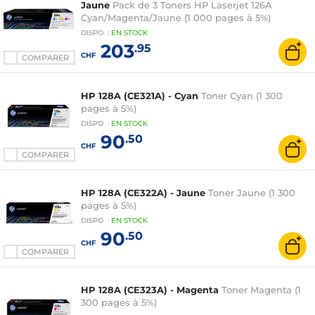
Jaune
Pack de 3 Toners HP Laserjet 126A
Cyan/Magenta/Jaune (1 000 pages à 5%)
DISPO
:
EN
STOCK
203
.95
CHF
COMPARER
HP 128A (CE321A) - Cyan
Toner Cyan (1 300
pages à 5%)
DISPO
:
EN
STOCK
90
.50
CHF
COMPARER
HP 128A (CE322A) - Jaune
Toner Jaune (1 300
pages à 5%)
DISPO
:
EN
STOCK
90
.50
CHF
COMPARER
HP 128A (CE323A) - Magenta
Toner Magenta (1
300 pages à 5%)