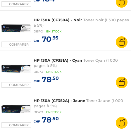
CHF
COMPARER
HP 130A (CF350A) - Noir
Toner Noir (1 300 pages
à 5%)
DISPO
:
EN
STOCK
70
.95
CHF
COMPARER
HP 130A (CF351A) - Cyan
Toner Cyan (1 000
pages à 5%)
DISPO
:
EN
STOCK
78
.50
CHF
COMPARER
HP 130A (CF352A) - Jaune
Toner Jaune (1 000
pages à 5%)
DISPO
:
EN
STOCK
78
.50
CHF
COMPARER