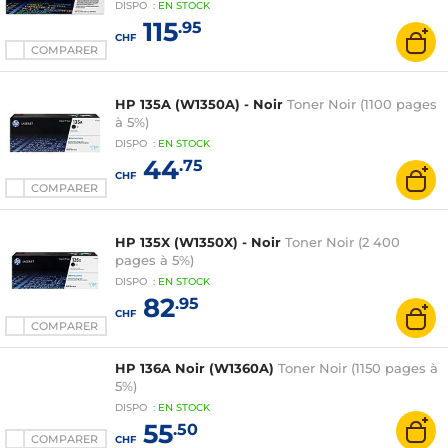
DISPO
:
EN
STOCK
115
.95
CHF
COMPARER
HP 135A (W1350A) - Noir
Toner Noir (1100 pages
à 5%)
DISPO
:
EN
STOCK
44
.75
CHF
COMPARER
HP 135X (W1350X) - Noir
Toner Noir (2 400
pages à 5%)
DISPO
:
EN
STOCK
82
.95
CHF
COMPARER
HP 136A Noir (W1360A)
Toner Noir (1150 pages à
5%)
DISPO
:
EN
STOCK
55
.50
COMPARER
CHF