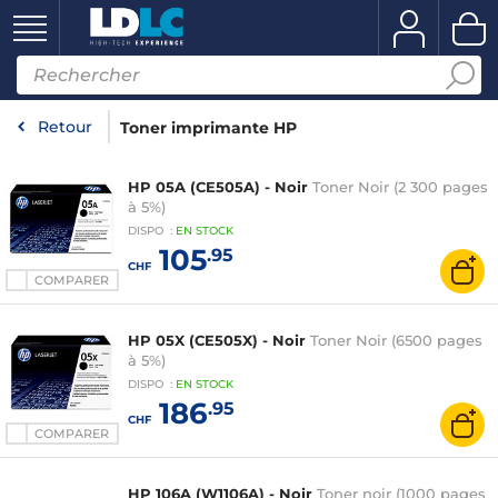
Retour
Toner imprimante HP
HP 05A (CE505A) - Noir
Toner Noir (2 300 pages
à 5%)
DISPO
:
EN
STOCK
105
.95
CHF
COMPARER
HP 05X (CE505X) - Noir
Toner Noir (6500 pages
à 5%)
DISPO
:
EN
STOCK
186
.95
CHF
COMPARER
HP 106A (W1106A) - Noir
Toner noir (1000 pages