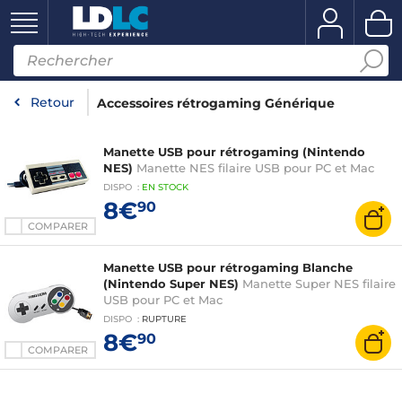
Retour
Accessoires rétrogaming Générique
Manette USB pour rétrogaming (Nintendo
NES)
Manette NES filaire USB pour PC et Mac
DISPO
:
EN
STOCK
8€
90
COMPARER
Manette USB pour rétrogaming Blanche
(Nintendo Super NES)
Manette Super NES filaire
USB pour PC et Mac
DISPO
:
RUPTURE
8€
90
COMPARER