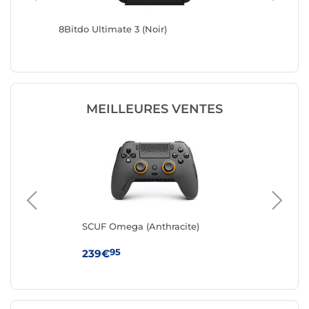
8Bitdo Ultimate 3 (Noir)
8Bitdo U
MEILLEURES VENTES
SCUF Omega (Anthracite)
ASU
95
239€
21