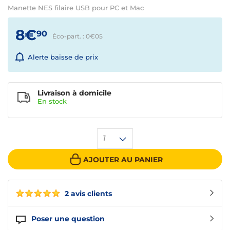
Manette NES filaire USB pour PC et Mac
8€
90
Éco-part. : 0€
05
Alerte baisse de prix
Livraison à domicile
En
stock
1
AJOUTER AU PANIER
2 avis clients
Poser une question