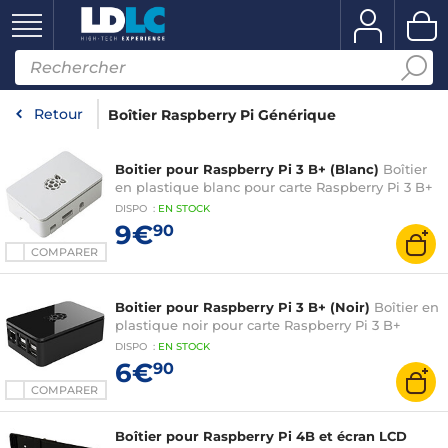
Retour
Boîtier Raspberry Pi Générique
Boitier pour Raspberry Pi 3 B+ (Blanc)
Boîtier
en plastique blanc pour carte Raspberry Pi 3 B+
DISPO
:
EN
STOCK
9€
90
COMPARER
Boitier pour Raspberry Pi 3 B+ (Noir)
Boîtier en
plastique noir pour carte Raspberry Pi 3 B+
DISPO
:
EN
STOCK
6€
90
COMPARER
Boîtier pour Raspberry Pi 4B et écran LCD