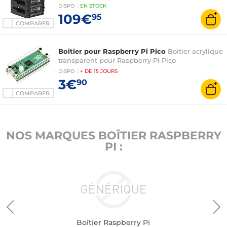
DISPO
:
EN
STOCK
109€
95
COMPARER
Boitier pour Raspberry Pi Pico
Boitier acrylique
transparent pour Raspberry Pi Pico
DISPO
:
+ DE
15 JOURS
3€
90
COMPARER
NOS MARQUES BOÎTIER RASPBERRY
PI :
Boîtier Raspberry Pi