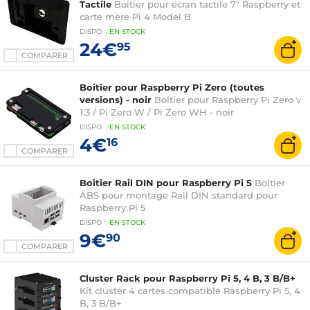
Tactile
Boitier pour écran tactile 7" Raspberry et
carte mère Pi 4 Model B
DISPO
:
EN
STOCK
24€
95
COMPARER
Boitier pour Raspberry Pi Zero (toutes
versions) - noir
Boîtier pour Raspberry Pi Zero v
1.3 / Pi Zero W / Pi Zero WH - noir
DISPO
:
EN
STOCK
4€
16
COMPARER
Boitier Rail DIN pour Raspberry Pi 5
Boîtier
ABS pour montage Rail DIN standard pour
Raspberry Pi 5
DISPO
:
EN
STOCK
9€
90
COMPARER
Cluster Rack pour Raspberry Pi 5, 4 B, 3 B/B+
Kit cluster 4 cartes compatible Raspberry Pi 5, 4
B, 3 B/B+