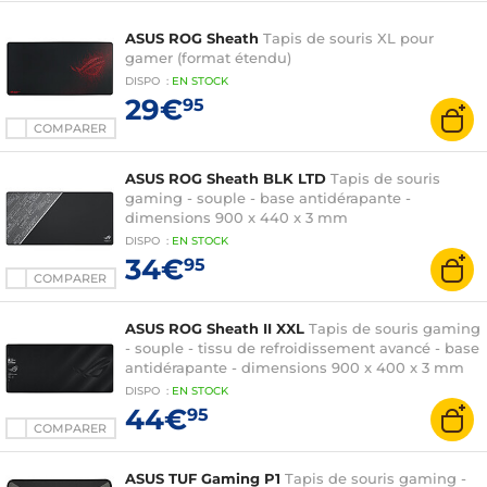
ASUS ROG Sheath
Tapis de souris XL pour
gamer (format étendu)
DISPO
:
EN
STOCK
29€
95
COMPARER
ASUS ROG Sheath BLK LTD
Tapis de souris
gaming - souple - base antidérapante -
dimensions 900 x 440 x 3 mm
DISPO
:
EN
STOCK
34€
95
COMPARER
ASUS ROG Sheath II XXL
Tapis de souris gaming
- souple - tissu de refroidissement avancé - base
antidérapante - dimensions 900 x 400 x 3 mm
DISPO
:
EN
STOCK
44€
95
COMPARER
ASUS TUF Gaming P1
Tapis de souris gaming -