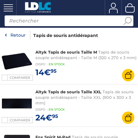
Retour
Tapis de souris antidérapant
Altyk Tapis de souris Taille M
Tapis de souris
souple antidérapant - Taille M (320 x 270 x 3 mm)
DISPO
:
EN
STOCK
14€
95
COMPARER
Altyk Tapis de souris Taille XXL
Tapis de souris
souple antidérapant - Taille XXL (900 x 300 x 3
mm)
DISPO
:
EN
STOCK
24€
95
COMPARER
Fox Spirit M-Pad
Tapis de souris souple