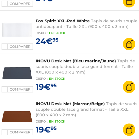
COMPARER
Fox Spirit XXL-Pad White
Tapis de souris souple
antidérapant - Taille XXL (900 x 400 x 3 mm)
DISPO
:
EN
STOCK
24€
95
COMPARER
INOVU Desk Mat (Bleu marine/Jaune)
Tapis de
souris souple double face grand format - Taille
XXL (800 x 400 x 2 mm)
DISPO
:
EN
STOCK
19€
95
COMPARER
INOVU Desk Mat (Marron/Beige)
Tapis de souris
souple double face grand format - Taille XXL
(800 x 400 x 2 mm)
DISPO
:
EN
STOCK
19€
95
COMPARER