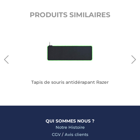
PRODUITS SIMILAIRES
T
Tapis de souris antidérapant Razer
QUI SOMMES NOUS ?
Notre Histoire
CGV
/
Avis clients