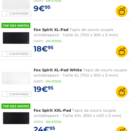
DISPO
:
EN
STOCK
9€
95
COMPARER
TOP DES VENTES
Fox Spirit XL-Pad
Tapis de souris souple
antidérapant - Taille XL (700 x 300 x 3 mm)
DISPO
:
EN
STOCK
18€
95
COMPARER
Fox Spirit XL-Pad White
Tapis de souris souple
antidérapant - Taille XL (700 x 300 x 3 mm)
DISPO
:
EN
STOCK
19€
95
COMPARER
TOP DES VENTES
Fox Spirit XXL-Pad
Tapis de souris souple
antidérapant - Taille XXL (900 x 400 x 3 mm)
DISPO
:
EN
STOCK
24€
95