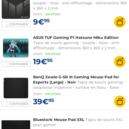
souple - lisse - anti-effilochage - dimensions 360
x 260 x 2 mm
DISPO
:
EN
STOCK
9€
95
COMPARER
ASUS TUF Gaming P1 Hatsune Miku Edition
Tapis de souris gaming - souple - lisse - anti-
effilochage - dimensions 360 x 260 x 2 mm
DISPO
:
EN
STOCK
19€
95
COMPARER
BenQ Zowie G-SR III Gaming Mouse Pad for
Esports (Large) - Noir
Tapis de souris gaming -
souplesse moyenne - surface en tissu - base
antidérapante en caoutchouc - format large (470
DISPO
:
EN
STOCK
x 390 mm)
39€
95
COMPARER
Bluestork Mouse Pad XXL
Tapis de souris XXL
pour gamer