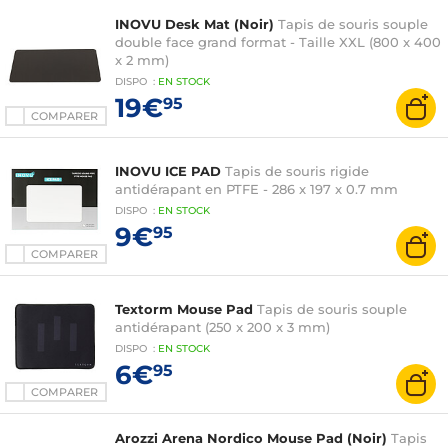
INOVU Desk Mat (Noir)
Tapis de souris souple
double face grand format - Taille XXL (800 x 400
x 2 mm)
DISPO
:
EN
STOCK
19€
95
COMPARER
INOVU ICE PAD
Tapis de souris rigide
antidérapant en PTFE - 286 x 197 x 0.7 mm
DISPO
:
EN
STOCK
9€
95
COMPARER
Textorm Mouse Pad
Tapis de souris souple
antidérapant (250 x 200 x 3 mm)
DISPO
:
EN
STOCK
6€
95
COMPARER
Arozzi Arena Nordico Mouse Pad (Noir)
Tapis