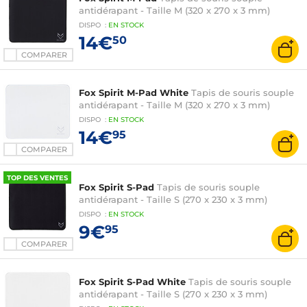
antidérapant - Taille M (320 x 270 x 3 mm)
DISPO
:
EN
STOCK
14€
50
COMPARER
Fox Spirit M-Pad White
Tapis de souris souple
antidérapant - Taille M (320 x 270 x 3 mm)
DISPO
:
EN
STOCK
14€
95
COMPARER
TOP DES VENTES
Fox Spirit S-Pad
Tapis de souris souple
antidérapant - Taille S (270 x 230 x 3 mm)
DISPO
:
EN
STOCK
9€
95
COMPARER
Fox Spirit S-Pad White
Tapis de souris souple
antidérapant - Taille S (270 x 230 x 3 mm)