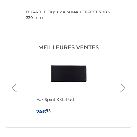
s (Bleu
DURABLE Tapis de bureau EFFECT 700 x
SATECHI
330 mm
Mousepa
MEILLEURES VENTES
Fox Spirit XXL-Pad
Fox
95
24€
18