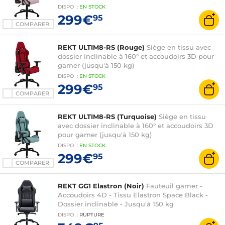
DISPO
:
EN
STOCK
299€
95
COMPARER
REKT ULTIM8-RS (Rouge)
Siège en tissu avec
dossier inclinable à 160° et accoudoirs 3D pour
gamer (jusqu'à 150 kg)
DISPO
:
EN
STOCK
299€
95
COMPARER
REKT ULTIM8-RS (Turquoise)
Siège en tissu
avec dossier inclinable à 160° et accoudoirs 3D
pour gamer (jusqu'à 150 kg)
DISPO
:
EN
STOCK
299€
95
COMPARER
REKT GG1 Elastron (Noir)
Fauteuil gamer -
Accoudoirs 4D - Tissu Elastron Space Black -
Dossier inclinable - Jusqu'à 150 kg
DISPO
:
RUPTURE