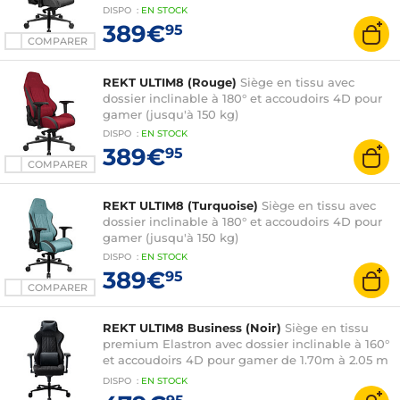
DISPO
:
EN
STOCK
389€
95
COMPARER
REKT ULTIM8 (Rouge)
Siège en tissu avec
dossier inclinable à 180° et accoudoirs 4D pour
gamer (jusqu'à 150 kg)
DISPO
:
EN
STOCK
389€
95
COMPARER
REKT ULTIM8 (Turquoise)
Siège en tissu avec
dossier inclinable à 180° et accoudoirs 4D pour
gamer (jusqu'à 150 kg)
DISPO
:
EN
STOCK
389€
95
COMPARER
REKT ULTIM8 Business (Noir)
Siège en tissu
premium Elastron avec dossier inclinable à 160°
et accoudoirs 4D pour gamer de 1.70m à 2.05 m
(jusqu'à 150 kg)
DISPO
:
EN
STOCK