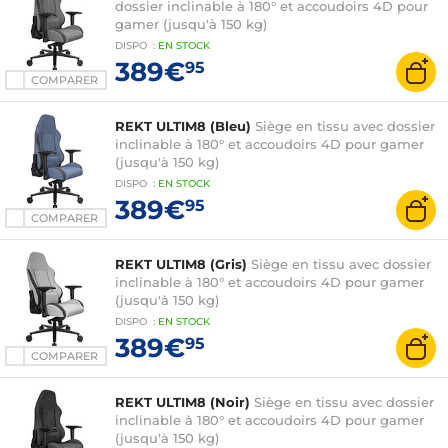
dossier inclinable à 180° et accoudoirs 4D pour
gamer (jusqu'à 150 kg)
DISPO
:
EN
STOCK
389€
95
COMPARER
REKT ULTIM8 (Bleu)
Siège en tissu avec dossier
inclinable à 180° et accoudoirs 4D pour gamer
(jusqu'à 150 kg)
DISPO
:
EN
STOCK
389€
95
COMPARER
REKT ULTIM8 (Gris)
Siège en tissu avec dossier
inclinable à 180° et accoudoirs 4D pour gamer
(jusqu'à 150 kg)
DISPO
:
EN
STOCK
389€
95
COMPARER
REKT ULTIM8 (Noir)
Siège en tissu avec dossier
inclinable à 180° et accoudoirs 4D pour gamer
(jusqu'à 150 kg)