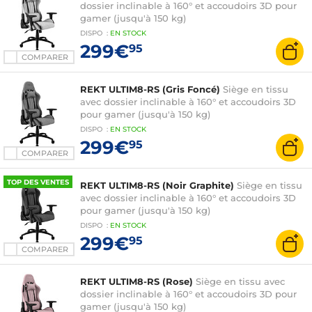
dossier inclinable à 160° et accoudoirs 3D pour
gamer (jusqu'à 150 kg)
DISPO
:
EN
STOCK
299€
95
COMPARER
REKT ULTIM8-RS (Gris Foncé)
Siège en tissu
avec dossier inclinable à 160° et accoudoirs 3D
pour gamer (jusqu'à 150 kg)
DISPO
:
EN
STOCK
299€
95
COMPARER
TOP DES VENTES
REKT ULTIM8-RS (Noir Graphite)
Siège en tissu
avec dossier inclinable à 160° et accoudoirs 3D
pour gamer (jusqu'à 150 kg)
DISPO
:
EN
STOCK
299€
95
COMPARER
REKT ULTIM8-RS (Rose)
Siège en tissu avec
dossier inclinable à 160° et accoudoirs 3D pour
gamer (jusqu'à 150 kg)