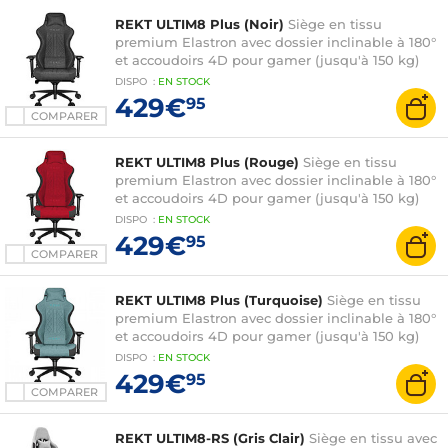
REKT ULTIM8 Plus (Noir)
Siège en tissu
premium Elastron avec dossier inclinable à 180°
et accoudoirs 4D pour gamer (jusqu'à 150 kg)
DISPO
:
EN
STOCK
429€
95
COMPARER
REKT ULTIM8 Plus (Rouge)
Siège en tissu
premium Elastron avec dossier inclinable à 180°
et accoudoirs 4D pour gamer (jusqu'à 150 kg)
DISPO
:
EN
STOCK
429€
95
COMPARER
REKT ULTIM8 Plus (Turquoise)
Siège en tissu
premium Elastron avec dossier inclinable à 180°
et accoudoirs 4D pour gamer (jusqu'à 150 kg)
DISPO
:
EN
STOCK
429€
95
COMPARER
REKT ULTIM8-RS (Gris Clair)
Siège en tissu avec