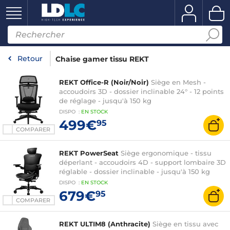
Retour
Chaise gamer tissu REKT
REKT Office-R (Noir/Noir)
Siège en Mesh -
accoudoirs 3D - dossier inclinable 24° - 12 points
de réglage - jusqu'à 150 kg
DISPO
:
EN
STOCK
499€
95
COMPARER
REKT PowerSeat
Siège ergonomique - tissu
déperlant - accoudoirs 4D - support lombaire 3D
réglable - dossier inclinable - jusqu'à 150 kg
DISPO
:
EN
STOCK
679€
95
COMPARER
REKT ULTIM8 (Anthracite)
Siège en tissu avec