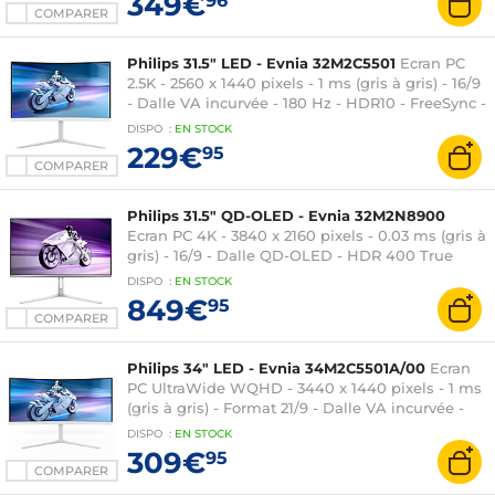
349€
96
COMPARER
Philips 31.5" LED - Evnia 32M2C5501
Ecran PC
2.5K - 2560 x 1440 pixels - 1 ms (gris à gris) - 16/9
- Dalle VA incurvée - 180 Hz - HDR10 - FreeSync -
HDMI/DisplayPort - RGB Ambiglow - Réglage en
DISPO
:
EN
STOCK
hauteur - Blanc
229€
95
COMPARER
Philips 31.5" QD-OLED - Evnia 32M2N8900
Ecran PC 4K - 3840 x 2160 pixels - 0.03 ms (gris à
gris) - 16/9 - Dalle QD-OLED - HDR 400 True
Black - 240 Hz - Adaptive-Sync -
DISPO
:
EN
STOCK
HDMI/DisplayPort/USB-C - Hauteur réglable -
849€
95
Argent
COMPARER
Philips 34" LED - Evnia 34M2C5501A/00
Ecran
PC UltraWide WQHD - 3440 x 1440 pixels - 1 ms
(gris à gris) - Format 21/9 - Dalle VA incurvée -
180 Hz - FreeSync Premium - HDR 400 -
DISPO
:
EN
STOCK
HDMI/DisplayPort - Hauteur réglable - Haut-
309€
95
parleurs - Blanc
COMPARER