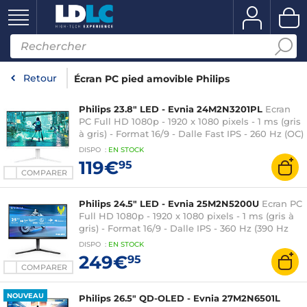
Retour
Écran PC pied amovible Philips
Philips 23.8" LED - Evnia 24M2N3201PL
Ecran
PC Full HD 1080p - 1920 x 1080 pixels - 1 ms (gris
à gris) - Format 16/9 - Dalle Fast IPS - 260 Hz (OC)
- HDR10 - Adaptive-Sync - HDMI/DisplayPort -
DISPO
:
EN
STOCK
Blanc
119€
95
COMPARER
Philips 24.5" LED - Evnia 25M2N5200U
Ecran PC
Full HD 1080p - 1920 x 1080 pixels - 1 ms (gris à
gris) - Format 16/9 - Dalle IPS - 360 Hz (390 Hz
OC) - HDR400 - Adaptive-Sync -
DISPO
:
EN
STOCK
HDMI/DisplayPort - Pivot - Noir
249€
95
COMPARER
NOUVEAU
Philips 26.5" QD-OLED - Evnia 27M2N6501L