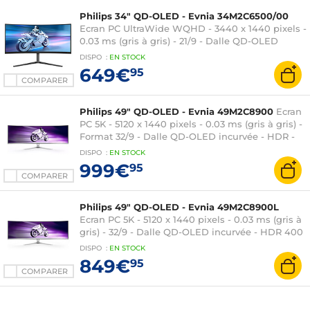
Philips 34" QD-OLED - Evnia 34M2C6500/00
Ecran PC UltraWide WQHD - 3440 x 1440 pixels -
0.03 ms (gris à gris) - 21/9 - Dalle QD-OLED
incurvée - 175 Hz - Adaptive-Sync - HDR 400
DISPO
:
EN
STOCK
True Black - HDMI/DisplayPort - Hauteur
649€
95
réglable - Noir
COMPARER
Philips 49" QD-OLED - Evnia 49M2C8900
Ecran
PC 5K - 5120 x 1440 pixels - 0.03 ms (gris à gris) -
Format 32/9 - Dalle QD-OLED incurvée - HDR -
240 Hz - FreeSync Premium Pro -
DISPO
:
EN
STOCK
HDMI/DisplayPort/USB-C - Hub USB 3.0 -
999€
95
Hauteur réglable - Argent
COMPARER
Philips 49" QD-OLED - Evnia 49M2C8900L
Ecran PC 5K - 5120 x 1440 pixels - 0.03 ms (gris à
gris) - 32/9 - Dalle QD-OLED incurvée - HDR 400
True Black - 144 Hz - FreeSync Premium Pro -
DISPO
:
EN
STOCK
HDMI/DisplayPort/USB-C - Hauteur réglable -
849€
95
Argent
COMPARER