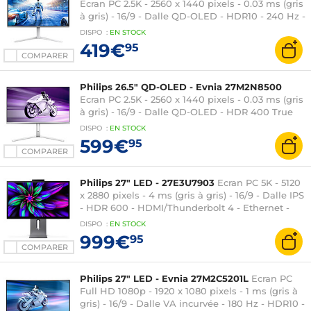
Ecran PC 2.5K - 2560 x 1440 pixels - 0.03 ms (gris
à gris) - 16/9 - Dalle QD-OLED - HDR10 - 240 Hz -
FreeSync Premium / G-SYNC Compatible -
DISPO
:
EN
STOCK
HDMI/DisplayPort - Ambiglow 3 côtés - Hauteur
419€
95
réglable - Argent
COMPARER
Philips 26.5" QD-OLED - Evnia 27M2N8500
Ecran PC 2.5K - 2560 x 1440 pixels - 0.03 ms (gris
à gris) - 16/9 - Dalle QD-OLED - HDR 400 True
Black - 360 Hz - FreeSync Premium Pro / G-SYNC
DISPO
:
EN
STOCK
Compatible - HDMI/DisplayPort - Hauteur
599€
95
réglable - Argent
COMPARER
Philips 27" LED - 27E3U7903
Ecran PC 5K - 5120
x 2880 pixels - 4 ms (gris à gris) - 16/9 - Dalle IPS
- HDR 600 - HDMI/Thunderbolt 4 - Ethernet -
Pivot - Webcam - Gris
DISPO
:
EN
STOCK
999€
95
COMPARER
Philips 27" LED - Evnia 27M2C5201L
Ecran PC
Full HD 1080p - 1920 x 1080 pixels - 1 ms (gris à
gris) - 16/9 - Dalle VA incurvée - 180 Hz - HDR10 -