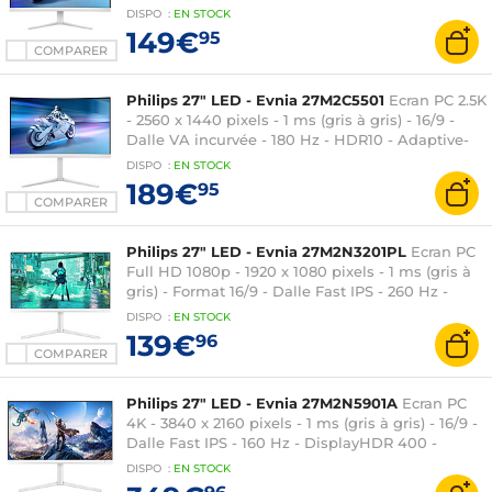
FreeSync - HDMI/DisplayPort - RGB Ambiglow -
DISPO
:
EN
STOCK
Blanc
149€
95
COMPARER
Philips 27" LED - Evnia 27M2C5501
Ecran PC 2.5K
- 2560 x 1440 pixels - 1 ms (gris à gris) - 16/9 -
Dalle VA incurvée - 180 Hz - HDR10 - Adaptive-
Sync - HDMI/DisplayPort - RGB Ambiglow -
DISPO
:
EN
STOCK
Réglage en hauteur - Blanc
189€
95
COMPARER
Philips 27" LED - Evnia 27M2N3201PL
Ecran PC
Full HD 1080p - 1920 x 1080 pixels - 1 ms (gris à
gris) - Format 16/9 - Dalle Fast IPS - 260 Hz -
HDR10 - Adaptive-Sync - HDMI/DisplayPort -
DISPO
:
EN
STOCK
Blanc
139€
96
COMPARER
Philips 27" LED - Evnia 27M2N5901A
Ecran PC
4K - 3840 x 2160 pixels - 1 ms (gris à gris) - 16/9 -
Dalle Fast IPS - 160 Hz - DisplayHDR 400 -
HDMI/DisplayPort/USB-C - RGB Ambiglow -
DISPO
:
EN
STOCK
Pivot - Blanc