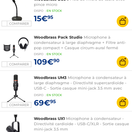
pince micro
DISPO
:
EN
STOCK
15€
95
COMPARER
Woodbrass Pack Studio
Microphone à
condensateur à large diaphragme + Filtre anti-
pop compact + Casque circum-aural fermé
DISPO
:
EN
STOCK
109€
90
COMPARER
Woodbrass UM3
Microphone à condensateur à
large diaphragme - Directivité supercardioïde -
USB-C - Sortie casque mini-jack 3.5 mm avec
volume dédié - Trépied + pince
DISPO
:
EN
STOCK
69€
95
COMPARER
Woodbrass UX1
Microphone à condensateur -
Directivité cardioïde - USB-C/XLR - Sortie casque
mini-jack 3.5 mm