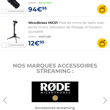
DISPO
:
EN
STOCK
94€
95
COMPARER
Woodbrass MIC01
Pied de micro de table avec
pince micro, réducteur de filetage et hauteur
ajustable
DISPO
:
RUPTURE
12€
95
COMPARER
NOS MARQUES ACCESSOIRES
STREAMING :
Accessoires streaming