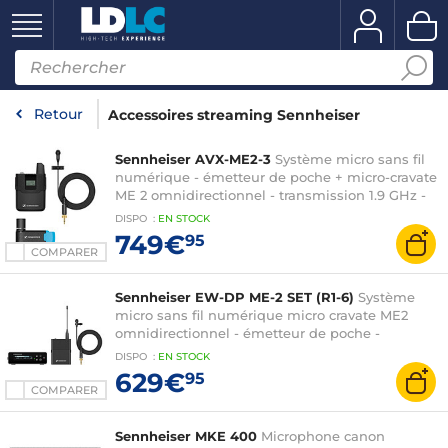
Retour
Accessoires streaming Sennheiser
Sennheiser AVX-ME2-3
Système micro sans fil
numérique - émetteur de poche + micro-cravate
ME 2 omnidirectionnel - transmission 1.9 GHz -
réglage audio auto
DISPO
:
EN
STOCK
749€
95
COMPARER
Sennheiser EW-DP ME-2 SET (R1-6)
Système
micro sans fil numérique micro cravate ME2
omnidirectionnel - émetteur de poche -
récepteur portable - Bluetooth intégré -
DISPO
:
EN
STOCK
autonomie jusqu'à 12h
629€
95
COMPARER
Sennheiser MKE 400
Microphone canon