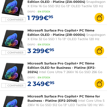
Edition OLED - Platine (ZIA-00004)
Snapdragon
X Elite 16 Go SSD 512 Go 13" OLED Tactile 120 Hz
Wi-Fi 7/Bluetooth Webcam Windows 11 Famille
DISPO
:
EN
STOCK
1 799€
95
COMPARER
Microsoft Surface Pro Copilot+ PC 11ème
Edition OLED - Platine (ZIR-00004)
Snapdragon
X Elite 32 Go SSD 1 To 13" OLED Tactile 120 Hz
Wi-Fi 7/Bluetooth Webcam Windows 11 Famille
DISPO
:
EN
STOCK
3 299€
95
COMPARER
Microsoft Surface Pro Copilot+ PC 11ème
Edition OLED for Business - Platine (EP2-
20214)
Intel Core Ultra 7 266V 16 Go SSD 256 Go
13" OLED Tactile 120 Hz Wi-Fi 7/Bluetooth
DISPO
:
EN
STOCK
Webcam Windows 11 Professionnel
2 349€
95
COMPARER
Microsoft Surface Pro Copilot+ PC 11ème for
Business - Platine (EP2-20146)
Intel Core Ultra 5
236V 16 Go SSD 512 Go 13" LED Tactile 120 Hz Wi-