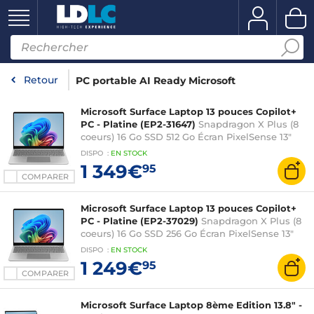
Retour
PC portable AI Ready Microsoft
Microsoft Surface Laptop 13 pouces Copilot+
PC - Platine (EP2-31647)
Snapdragon X Plus (8
coeurs) 16 Go SSD 512 Go Écran PixelSense 13"
Tactile Wi-Fi 7/Bluetooth Webcam Windows 11
DISPO
:
EN
STOCK
Famille
1 349€
95
COMPARER
Microsoft Surface Laptop 13 pouces Copilot+
PC - Platine (EP2-37029)
Snapdragon X Plus (8
coeurs) 16 Go SSD 256 Go Écran PixelSense 13"
Tactile Wi-Fi 7/Bluetooth Webcam Windows 11
DISPO
:
EN
STOCK
Famille
1 249€
95
COMPARER
Microsoft Surface Laptop 8ème Edition 13.8" -