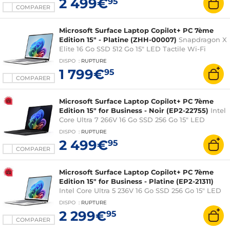
2 499€
95
COMPARER
Microsoft Surface Laptop Copilot+ PC 7ème
Edition 15" - Platine (ZHH-00007)
Snapdragon X
Elite 16 Go SSD 512 Go 15" LED Tactile Wi-Fi
7/Bluetooth Webcam Windows 11 Famille
DISPO
:
RUPTURE
1 799€
95
COMPARER
Microsoft Surface Laptop Copilot+ PC 7ème
Edition 15" for Business - Noir (EP2-22755)
Intel
Core Ultra 7 266V 16 Go SSD 256 Go 15" LED
Tactile Wi-Fi 7/Bluetooth Webcam Windows 11
DISPO
:
RUPTURE
Professionnel
2 499€
95
COMPARER
Microsoft Surface Laptop Copilot+ PC 7ème
Edition 15" for Business - Platine (EP2-21311)
Intel Core Ultra 5 236V 16 Go SSD 256 Go 15" LED
Tactile Wi-Fi 7/Bluetooth Webcam Windows 11
DISPO
:
RUPTURE
Professionnel
2 299€
95
COMPARER