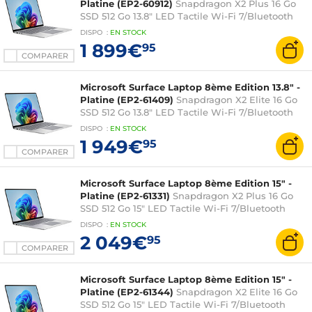
Platine (EP2-60912)
Snapdragon X2 Plus 16 Go
SSD 512 Go 13.8" LED Tactile Wi-Fi 7/Bluetooth
Webcam Windows 11 Famille
DISPO
:
EN
STOCK
1 899€
95
COMPARER
Microsoft Surface Laptop 8ème Edition 13.8" -
Platine (EP2-61409)
Snapdragon X2 Elite 16 Go
SSD 512 Go 13.8" LED Tactile Wi-Fi 7/Bluetooth
Webcam Windows 11 Famille
DISPO
:
EN
STOCK
1 949€
95
COMPARER
Microsoft Surface Laptop 8ème Edition 15" -
Platine (EP2-61331)
Snapdragon X2 Plus 16 Go
SSD 512 Go 15" LED Tactile Wi-Fi 7/Bluetooth
Webcam Windows 11 Famille
DISPO
:
EN
STOCK
2 049€
95
COMPARER
Microsoft Surface Laptop 8ème Edition 15" -
Platine (EP2-61344)
Snapdragon X2 Elite 16 Go
SSD 512 Go 15" LED Tactile Wi-Fi 7/Bluetooth