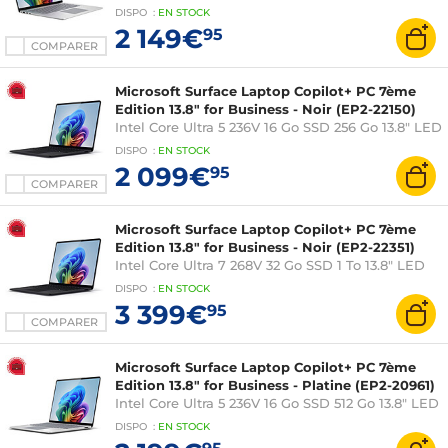
Webcam Windows 11 Famille
DISPO
:
EN
STOCK
2 149€
95
COMPARER
Microsoft Surface Laptop Copilot+ PC 7ème
Edition 13.8" for Business - Noir (EP2-22150)
Intel Core Ultra 5 236V 16 Go SSD 256 Go 13.8" LED
Tactile Wi-Fi 7/Bluetooth Webcam Windows 11
DISPO
:
EN
STOCK
Professionnel
2 099€
95
COMPARER
Microsoft Surface Laptop Copilot+ PC 7ème
Edition 13.8" for Business - Noir (EP2-22351)
Intel Core Ultra 7 268V 32 Go SSD 1 To 13.8" LED
Tactile Wi-Fi 7/Bluetooth Webcam Windows 11
DISPO
:
EN
STOCK
Professionnel
3 399€
95
COMPARER
Microsoft Surface Laptop Copilot+ PC 7ème
Edition 13.8" for Business - Platine (EP2-20961)
Intel Core Ultra 5 236V 16 Go SSD 512 Go 13.8" LED
Tactile Wi-Fi 7/Bluetooth Webcam Windows 11
DISPO
:
EN
STOCK
Professionnel