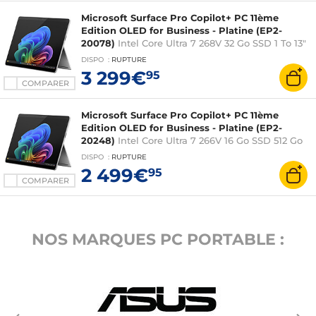
Microsoft Surface Pro Copilot+ PC 11ème
Edition OLED for Business - Platine (EP2-
20078)
Intel Core Ultra 7 268V 32 Go SSD 1 To 13"
OLED Tactile 120 Hz Wi-Fi 7/Bluetooth Webcam
DISPO
:
RUPTURE
Windows 11 Professionnel
3 299€
95
COMPARER
Microsoft Surface Pro Copilot+ PC 11ème
Edition OLED for Business - Platine (EP2-
20248)
Intel Core Ultra 7 266V 16 Go SSD 512 Go
13" OLED Tactile 120 Hz Wi-Fi 7/Bluetooth
DISPO
:
RUPTURE
Webcam Windows 11 Professionnel
2 499€
95
COMPARER
NOS MARQUES PC PORTABLE :