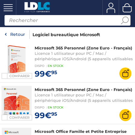
Retour
Logiciel bureautique Microsoft
Microsoft 365 Personnel (Zone Euro - Français)
Licence 1 utilisateur pour PC / Mac /
périphérique iOS/Android (5 appareils utilisables
simultanément) - Abonnement 1 an (version
DISPO
:
EN
STOCK
boîte avec clé d'activation)
99€
95
COMPARER
Microsoft 365 Personnel (Zone Euro - Français)
Licence 1 utilisateur pour PC / Mac /
périphérique iOS/Android (5 appareils utilisables
simultanément) - Abonnement 1 an (version
DISPO
:
EN
STOCK
boîte avec clé d'activation)
99€
95
COMPARER
Microsoft Office Famille et Petite Entreprise