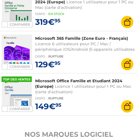
2024 (Europe)
Licence 1 utilisateur pour 1 PC ou
Mac (carte d'activation)
DISPO
:
EN
STOCK
319€
95
COMPARER
Microsoft 365 Famille (Zone Euro - Français)
Licence 6 utilisateurs pour PC / Mac /
périphérique iOS/Android (5 appareils utilisables
simultanément) - Abonnement 1 an (version
DISPO
:
RUPTURE
boîte avec clé d'activation)
129€
95
COMPARER
TOP DES VENTES
Microsoft Office Famille et Etudiant 2024
(Europe)
Licence 1 utilisateur pour 1 PC ou Mac
(carte d'activation)
DISPO
:
RUPTURE
149€
95
COMPARER
NOS MARQUES LOGICIEL