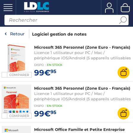
Retour
Logiciel gestion de notes
Microsoft 365 Personnel (Zone Euro - Français)
Licence 1 utilisateur pour PC / Mac /
périphérique iOS/Android (5 appareils utilisables
simultanément) - Abonnement 1 an (version
DISPO
:
EN
STOCK
boîte avec clé d'activation)
99€
95
COMPARER
Microsoft 365 Personnel (Zone Euro - Français)
Licence 1 utilisateur pour PC / Mac /
périphérique iOS/Android (5 appareils utilisables
simultanément) - Abonnement 1 an (version
DISPO
:
EN
STOCK
boîte avec clé d'activation)
99€
95
COMPARER
Microsoft Office Famille et Petite Entreprise