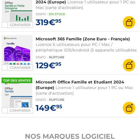
2024 (Europe)
Licence 1 utilisateur pour 1 PC ou
Mac (carte d'activation)
DISPO
:
EN
STOCK
319€
95
COMPARER
Microsoft 365 Famille (Zone Euro - Français)
Licence 6 utilisateurs pour PC / Mac /
périphérique iOS/Android (5 appareils utilisables
simultanément) - Abonnement 1 an (version
DISPO
:
RUPTURE
boîte avec clé d'activation)
129€
95
COMPARER
TOP DES VENTES
Microsoft Office Famille et Etudiant 2024
(Europe)
Licence 1 utilisateur pour 1 PC ou Mac
(carte d'activation)
DISPO
:
RUPTURE
149€
95
COMPARER
NOS MARQUES LOGICIEL