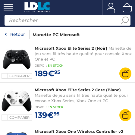
Retour
Manette PC Microsoft
Microsoft Xbox Elite Series 2 (Noir)
Manette de
jeu sans fil très haute qualité pour console Xbox
One et PC
DISPO
:
EN
STOCK
189€
95
COMPARER
Microsoft Xbox Elite Series 2 Core (Blanc)
Manette de jeu sans fil très haute qualité pour
console Xbox Series, Xbox One et PC
DISPO
:
EN
STOCK
139€
95
COMPARER
Microsoft Xbox One Wireless Controller v2