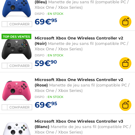
(Bleu)
Manette de jeu sans fil (compatible PC /
Xbox One / Xbox Series)
DISPO
:
EN
STOCK
69€
95
COMPARER
TOP DES VENTES
Microsoft Xbox One Wireless Controller v2
(Noir)
Manette de jeu sans fil (compatible PC /
Xbox One / Xbox Series)
DISPO
:
EN
STOCK
59€
90
COMPARER
Microsoft Xbox One Wireless Controller v2
(Rose)
Manette de jeu sans fil (compatible PC /
Xbox One / Xbox Series)
DISPO
:
EN
STOCK
69€
95
COMPARER
Microsoft Xbox One Wireless Controller v3
(Blanc)
Manette de jeu sans fil (compatible PC /
Xbox One / Xbox Series)