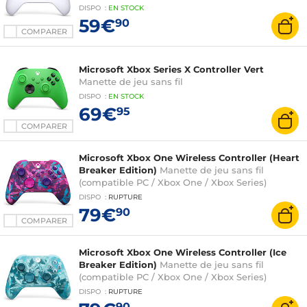
DISPO
:
EN
STOCK
59€
90
COMPARER
Microsoft Xbox Series X Controller Vert
Manette de jeu sans fil
DISPO
:
EN
STOCK
69€
95
COMPARER
Microsoft Xbox One Wireless Controller (Heart
Breaker Edition)
Manette de jeu sans fil
(compatible PC / Xbox One / Xbox Series)
DISPO
:
RUPTURE
79€
90
COMPARER
Microsoft Xbox One Wireless Controller (Ice
Breaker Edition)
Manette de jeu sans fil
(compatible PC / Xbox One / Xbox Series)
DISPO
:
RUPTURE
90