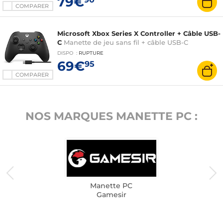
79€
COMPARER
Microsoft Xbox Series X Controller + Câble USB-
C
Manette de jeu sans fil + câble USB-C
DISPO
:
RUPTURE
69€
95
COMPARER
NOS MARQUES MANETTE PC :
Manette PC
Gamesir