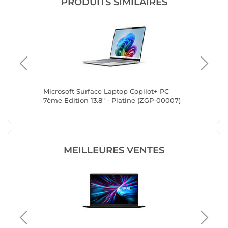
PRODUITS SIMILAIRES
+ PC
Microsoft Surface Laptop Copilot+ PC
Microso
latine
7ème Edition 13.8" - Platine (ZGP-00007)
13.8" - 
MEILLEURES VENTES