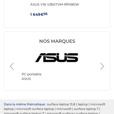
8FR
ASUS V16 V3607VM-RP080W
HP 
95
1 649€
64
NOS MARQUES
PC port
Lenovo
PC portable
ASUS
Dans la même thématique :
surface laptop 13,8
|
laptop
|
microsoft
laptop
|
microsoft surface laptop
|
microsoft
|
surface laptop 7
|
microsoft surface laptop 7
|
microsoft surface
|
surface laptop
|