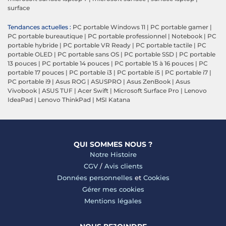
surface
Tendances actuelles :
PC portable Windows 11
|
PC portable gamer
|
PC portable bureautique
|
PC portable professionnel
|
Notebook
|
PC
portable hybride
|
PC portable VR Ready
|
PC portable tactile
|
PC
portable OLED
|
PC portable sans OS
|
PC portable SSD
|
PC portable
13 pouces
|
PC portable 14 pouces
|
PC portable 15 à 16 pouces
|
PC
portable 17 pouces
|
PC portable i3
|
PC portable i5
|
PC portable i7
|
PC portable i9
|
Asus ROG
|
ASUSPRO
|
Asus ZenBook
|
Asus
Vivobook
|
ASUS TUF
|
Acer Swift
|
Microsoft Surface Pro
|
Lenovo
IdeaPad
|
Lenovo ThinkPad
|
MSI Katana
QUI SOMMES NOUS ?
Notre Histoire
CGV
/
Avis clients
Données personnelles
et
Cookies
Gérer mes cookies
Mentions légales