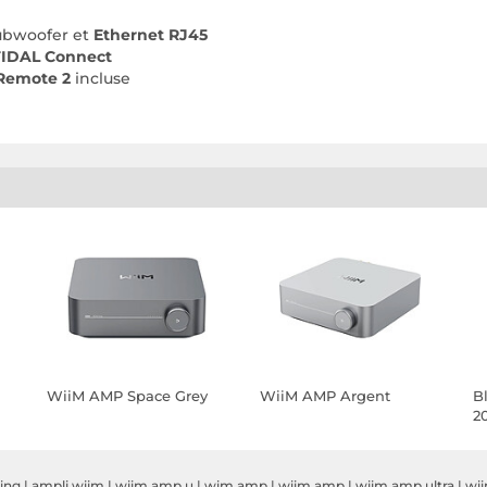
subwoofer et
Ethernet RJ45
TIDAL Connect
 Remote 2
incluse
WiiM AMP Space Grey
WiiM AMP Argent
B
2
ing
|
ampli wiim
|
wiim amp u
|
wim amp
|
wiim amp
|
wiim amp ultra
|
wi