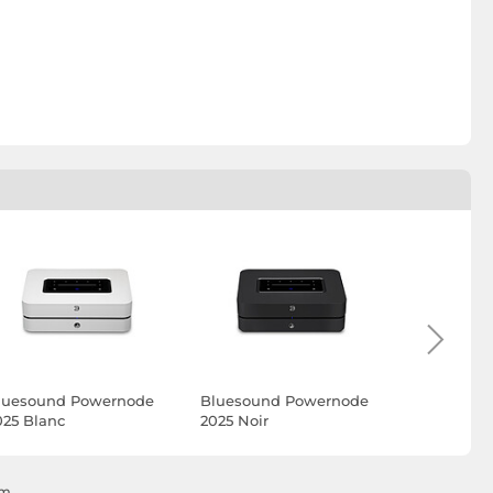
luesound Powernode
Bluesound Powernode
SONOS A
025 Blanc
2025 Noir
im