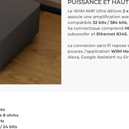
PUISSANCE ET HAU
Le WiiM AMP Ultra délivre
2 
associe une amplification av
compatible
32 bits / 384 kHz
Sa connectique comprend
H
subwoofer et
Ethernet RJ45
.
La connexion sans fil repose 
pouces, l’application
WiiM H
Alexa, Google Assistant ou Siri 
ves
us 8 ohms
Hz
/ 24 bits