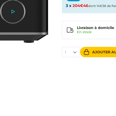
3 x
204€46
dont 14€38 de fra
Livraison à domicile
En
stock
AJOUTER AU
1