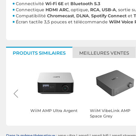
Connectivité
Wi-Fi 6E
et
Bluetooth 5.3
Connectique
HDMI ARC
, optique,
RCA
,
USB-A
, sortie 
Compatibilité
Chromecast
,
DLNA
,
Spotify Connect
et
Écran tactile 3,5 pouces et télécommande
WiiM Voice
PRODUITS SIMILAIRES
MEILLEURES VENTES
woofer
WiiM AMP Ultra Argent
WiiM VibeLink AMP
0
Space Grey
Dans la même thématique :
amp ultra
|
ampli
|
ampli hifi
|
ampli stream