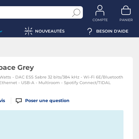
COMPTE
PANIER
NOUVEAUTÉS
BESOIN D'AIDE
pace Grey
Watts - DAC ESS Sabre 32 bits/384 kHz - Wi-Fi 6E/Bluetooth
Ethernet - USB-A - Multiroom - Spotify Connect/TIDAL
vis
Poser une question