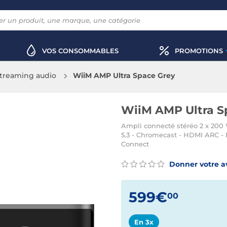
VOS CONSOMMABLES
PROMOTIONS
treaming audio
WiiM AMP Ultra Space Grey
WiiM AMP Ultra S
Ampli connecté stéréo 2 x 200 
5.3 - Chromecast - HDMI ARC - 
Connect
Donner votre a
599€
00
En 3x