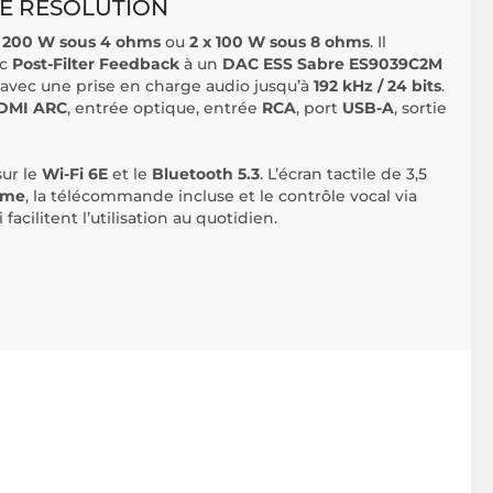
TE RÉSOLUTION
x 200 W sous 4 ohms
ou
2 x 100 W sous 8 ohms
. Il
ec
Post-Filter Feedback
à un
DAC ESS Sabre ES9039C2M
, avec une prise en charge audio jusqu’à
192 kHz / 24 bits
.
DMI ARC
, entrée optique, entrée
RCA
, port
USB-A
, sortie
sur le
Wi-Fi 6E
et le
Bluetooth 5.3
. L’écran tactile de 3,5
ome
, la télécommande incluse et le contrôle vocal via
facilitent l’utilisation au quotidien.