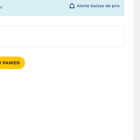
Alerte baisse de prix
is
 PANIER