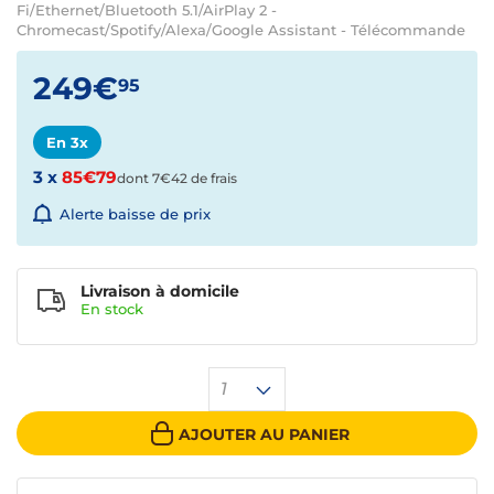
Fi/Ethernet/Bluetooth 5.1/AirPlay 2 -
Chromecast/Spotify/Alexa/Google Assistant - Télécommande
249€
95
En 3x
3 x
85€79
dont 7€42 de frais
Alerte baisse de prix
Livraison à domicile
En
stock
1
AJOUTER AU PANIER