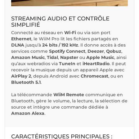
STREAMING AUDIO ET CONTRÔLE
SIMPLIFIÉ
Connecté au réseau en
Wi-Fi
ou via son port
Ethernet
, le WiiM Pro lit les fichiers partagés en
DLNA
jusqu’à
24 bits / 192 kHz
. Il donne accès à des
services comme
Spotify Connect
,
Deezer
,
Qobuz
,
Amazon Music
,
Tidal
,
Napster
ou
Apple Music
, ainsi
qu’aux webradios via
TuneIn
et
iHeartRadio
. Il peut
recevoir la musique depuis un appareil Apple avec
AirPlay 2
, depuis Android avec
Chromecast
, ou en
Bluetooth 5.1
.
La télécommande
WiiM Remote
communique en
Bluetooth, gère le volume, la lecture, la sélection de
source et intègre une commande dédiée à
Amazon Alexa
.
CARACTÉRISTIQUES PRINCIPALES :