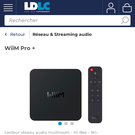
Retour
Réseau & Streaming audio
WiiM Pro +
Lecteur réseau audio multiroom - Hi-Res - Wi-