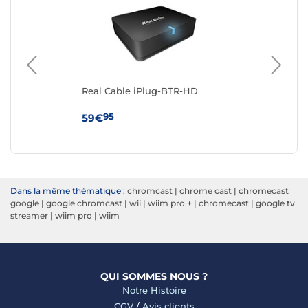
Real Cable iPlug-BTR-HD
Ned
Ada
95
59€
14
Dans la même thématique :
chromcast
|
chrome cast
|
chromecast
google
|
google chromcast
|
wii
|
wiim pro +
|
chromecast
|
google tv
streamer
|
wiim pro
|
wiim
QUI SOMMES NOUS ?
Notre Histoire
CGV
/
Avis clients