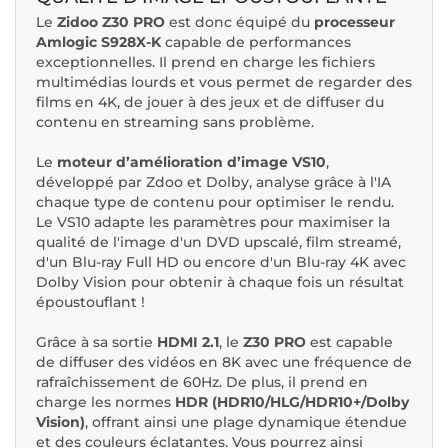
Le
Zidoo Z30 PRO
est donc équipé du
processeur
Amlogic S928X-K
capable de performances
exceptionnelles. Il prend en charge les fichiers
multimédias lourds et vous permet de regarder des
films en 4K, de jouer à des jeux et de diffuser du
contenu en streaming sans problème.
Le
moteur d’amélioration d’image VS10
,
développé par Zdoo et Dolby, analyse grâce à l'IA
chaque type de contenu pour optimiser le rendu.
Le VS10 adapte les paramètres pour maximiser la
qualité de l'image d'un DVD upscalé, film streamé,
d'un Blu-ray Full HD ou encore d'un Blu-ray 4K avec
Dolby Vision pour obtenir à chaque fois un résultat
époustouflant !
Grâce à sa sortie
HDMI 2.1
, le
Z30 PRO
est capable
de diffuser des vidéos en 8K avec une fréquence de
rafraîchissement de 60Hz. De plus, il prend en
charge les normes
HDR (HDR10/HLG/HDR10+/Dolby
Vision)
, offrant ainsi une plage dynamique étendue
et des couleurs éclatantes. Vous pourrez ainsi