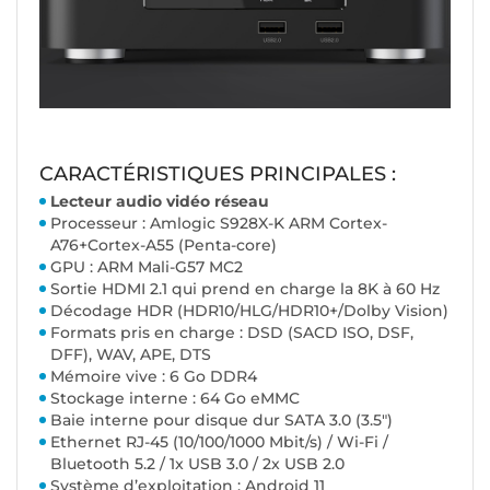
CARACTÉRISTIQUES PRINCIPALES :
Lecteur audio vidéo réseau
Processeur : Amlogic S928X-K ARM Cortex-
A76+Cortex-A55 (Penta-core)
GPU : ARM Mali-G57 MC2
Sortie HDMI 2.1 qui prend en charge la 8K à 60 Hz
Décodage HDR (HDR10/HLG/HDR10+/Dolby Vision)
Formats pris en charge : DSD (SACD ISO, DSF,
DFF), WAV, APE, DTS
Mémoire vive : 6 Go DDR4
Stockage interne : 64 Go eMMC
Baie interne pour disque dur SATA 3.0 (3.5")
Ethernet RJ-45 (10/100/1000 Mbit/s) / Wi-Fi /
Bluetooth 5.2 / 1x USB 3.0 / 2x USB 2.0
Système d’exploitation : Android 11