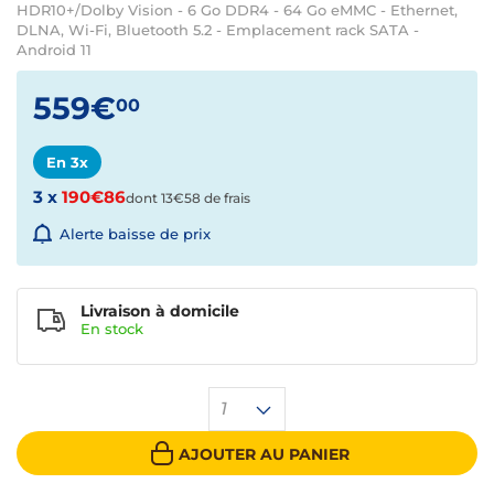
HDR10+/Dolby Vision - 6 Go DDR4 - 64 Go eMMC - Ethernet,
DLNA, Wi-Fi, Bluetooth 5.2 - Emplacement rack SATA -
Android 11
559€
00
En 3x
3 x
190€86
dont 13€58 de frais
Alerte baisse de prix
Livraison à domicile
En
stock
1
AJOUTER AU PANIER