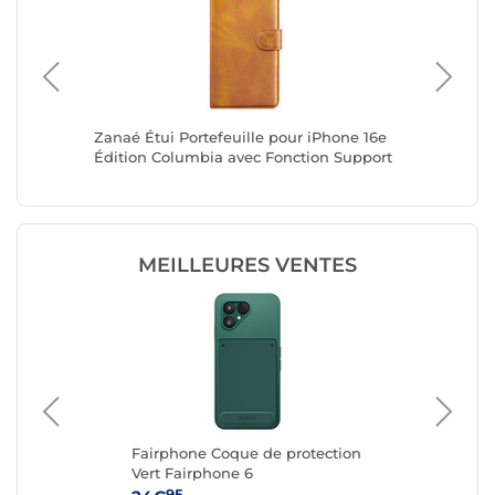
ne 17
Zanaé Étui Portefeuille pour iPhone 16e
Zanaé Ét
e
Édition Columbia avec Fonction Support
Plus Éd
Marron clair
Support 
MEILLEURES VENTES
g
Fairphone Coque de protection
Ap
e
Vert Fairphone 6
iPh
95