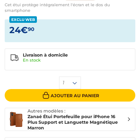
Cet étui protège intégralement l'écran et le dos du
smartphone
EXCLU WEB
24€
90
Livraison à domicile
En
stock
1
AJOUTER AU PANIER
Autres modèles :
Zanaé Étui Portefeuille pour iPhone 16
Plus Support et Languette Magnétique
Marron