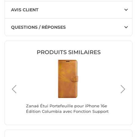
AVIS CLIENT
QUESTIONS / RÉPONSES
PRODUITS SIMILAIRES
ne 17
Zanaé Étui Portefeuille pour iPhone 16e
Zanaé Ét
e
Édition Columbia avec Fonction Support
Plus Éd
Marron clair
Support 