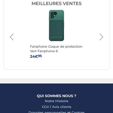
MEILLEURES VENTES
Fairphone Coque de protection
Ap
G
Vert Fairphone 6
iPh
95
24€
59
QUI SOMMES NOUS ?
Notre Histoire
CGV
/
Avis clients
Données personnelles
et
Cookies