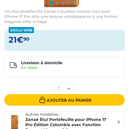
Cet étui portefeuille Zanaé Columbia marron clair pour
iPhone 17 Pro allie une texture antidérapante à une finition
élégante effet vintage
EXCLU WEB
21€
90
Livraison à domicile
En
stock
1
AJOUTER AU PANIER
Autres modèles :
Zanaé Étui Portefeuille pour iPhone 17
Pro Édition Columbia avec Fonction