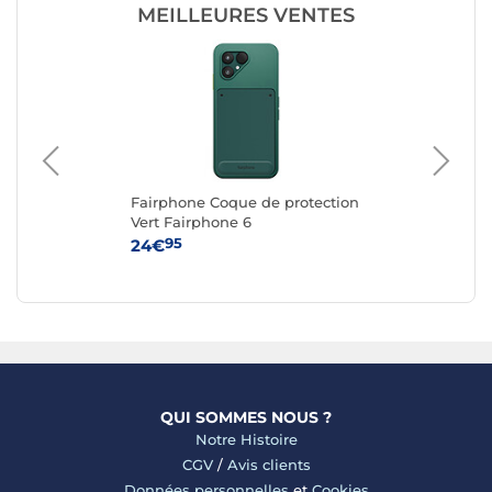
MEILLEURES VENTES
Fairphone Coque de protection
Ap
G
Vert Fairphone 6
iPh
95
24€
59
QUI SOMMES NOUS ?
Notre Histoire
CGV
/
Avis clients
Données personnelles
et
Cookies