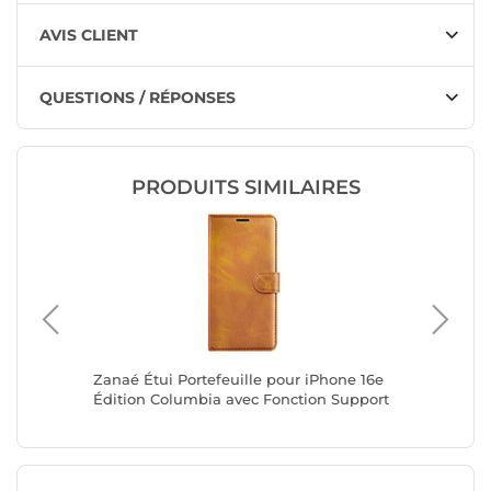
AVIS CLIENT
QUESTIONS / RÉPONSES
PRODUITS SIMILAIRES
ne 17
Zanaé Étui Portefeuille pour iPhone 16e
Zanaé Ét
e
Édition Columbia avec Fonction Support
Plus Éd
Marron clair
Support 