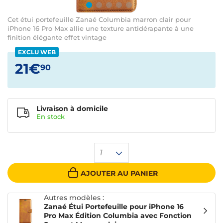
Cet étui portefeuille Zanaé Columbia marron clair pour
iPhone 16 Pro Max allie une texture antidérapante à une
finition élégante effet vintage
EXCLU WEB
21€
90
Livraison à domicile
En
stock
1
AJOUTER AU PANIER
Autres modèles :
Zanaé Étui Portefeuille pour iPhone 16
Pro Max Édition Columbia avec Fonction