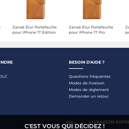
e
Zanaé Étui Portefeuille
Zanaé Étui Portefeuille
Z
pour iPhone 17 Édition
pour iPhone 17 Pro
p
Columbia avec Fonction
Édition Columbia avec
C
Support Marron clair
Fonction Support
S
Marron clair
INDRE
BESOIN D'AIDE ?
LDLC
Questions fréquentes
Modes de livraison
Modes de règlement
Demander un retour
LIVRAISON EXPR
C'EST VOUS QUI DÉCIDEZ !