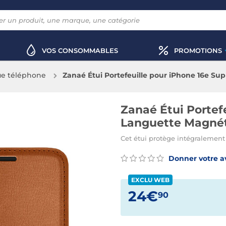
VOS CONSOMMABLES
PROMOTIONS
e téléphone
Zanaé Étui Portefeuille pour iPhone 16e S
Zanaé Étui Portef
Languette Magné
Cet étui protège intégralement
Donner votre a
EXCLU WEB
24€
90