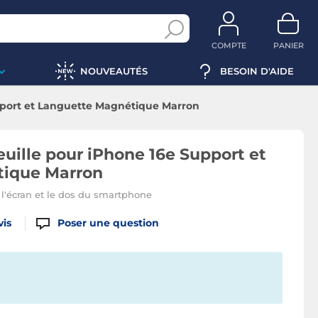
COMPTE
PANIER
NOUVEAUTÉS
BESOIN D'AIDE
upport et Languette Magnétique Marron
euille pour iPhone 16e Support et
tique Marron
 l'écran et le dos du smartphone
vis
Poser une question