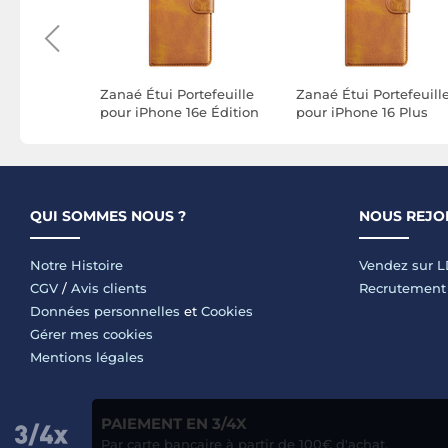
tefeuille
Zanaé Étui Portefeuille
Zanaé Étui Portefeuill
6 Pro
pour iPhone 16e Édition
pour iPhone 16 Plus
ort et
Columbia avec Fonction
Édition Columbia avec
gnétique
Support Marron clair
Fonction Support
Marron clair
QUI SOMMES NOUS ?
NOUS REJO
Notre Histoire
Vendez sur 
CGV
/
Avis clients
Recrutement
Données personnelles
et
Cookies
Gérer mes cookies
Mentions légales
PAIEMENT EN 3/4X
Par carte bancaire à partir de 100€ d'achat.