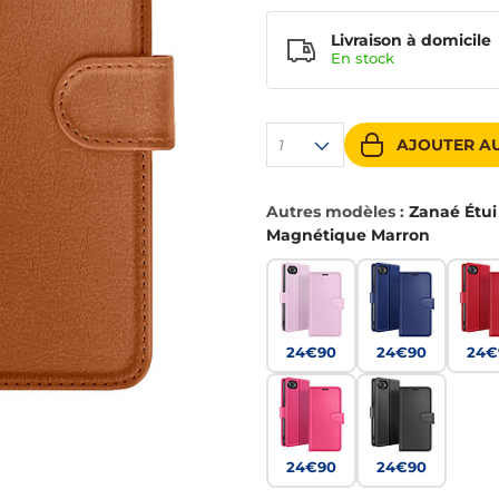
Livraison à domicile
En
stock
AJOUTER AU
1
Autres modèles :
Zanaé Étui
Magnétique Marron
24€90
24€90
24€
24€90
24€90