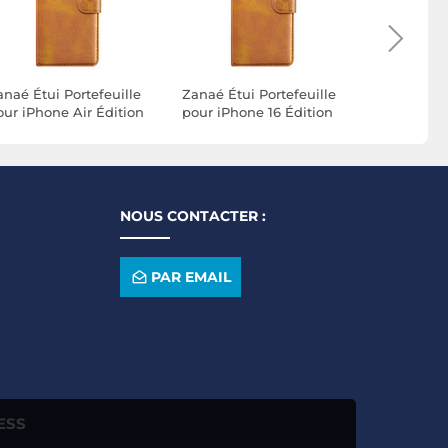
anaé Étui Portefeuille
Zanaé Étui Portefeuille
Zanaé Étui
our iPhone Air Édition
pour iPhone 16 Édition
pour iPhon
olumbia avec Fonction
Columbia avec Fonction
Édition C
upport Marron clair
Support Marron clair
Fonction 
Marron cla
NOUS CONTACTER :
PAR EMAIL
ESS