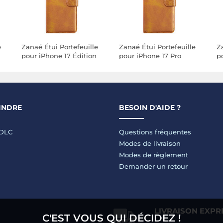
e
Zanaé Étui Portefeuille
Zanaé Étui Portefeuille
Z
pour iPhone 17 Édition
pour iPhone 17 Pro
p
Columbia avec Fonction
Édition Columbia avec
C
Support Marron clair
Fonction Support
S
Marron clair
INDRE
BESOIN D'AIDE ?
LDLC
Questions fréquentes
Modes de livraison
Modes de règlement
Demander un retour
LIVRAISON EXPR
C'EST VOUS QUI DÉCIDEZ !