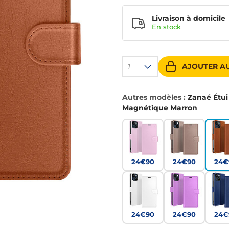
Livraison à domicile
En
stock
AJOUTER AU
1
Autres modèles :
Zanaé Étui
Magnétique Marron
24€90
24€90
24€
24€90
24€90
24€