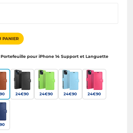
 PANIER
 Portefeuille pour iPhone 14 Support et Languette
90
24€90
24€90
24€90
24€90
90