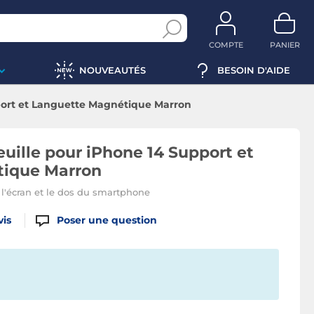
COMPTE
PANIER
NOUVEAUTÉS
BESOIN D'AIDE
pport et Languette Magnétique Marron
euille pour iPhone 14 Support et
tique Marron
 l'écran et le dos du smartphone
vis
Poser une question