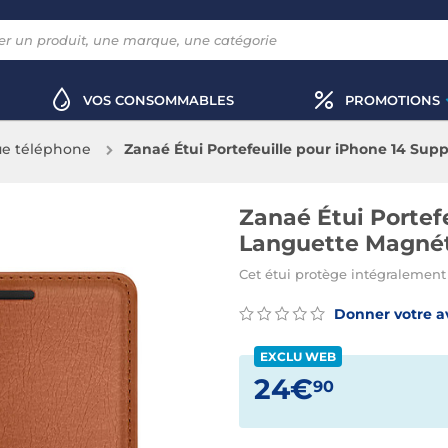
VOS CONSOMMABLES
PROMOTIONS
e téléphone
Zanaé Étui Portefeuille pour iPhone 14 Su
Zanaé Étui Portef
Languette Magné
Cet étui protège intégralement
Donner votre a
EXCLU WEB
24€
90