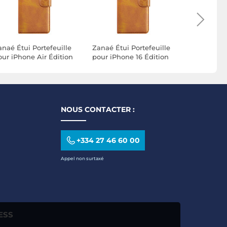
anaé Étui Portefeuille
Zanaé Étui Portefeuille
Zanaé Étui
our iPhone Air Édition
pour iPhone 16 Édition
pour iPhon
olumbia avec Fonction
Columbia avec Fonction
Édition C
upport Marron clair
Support Marron clair
Fonction 
Marron cla
NOUS CONTACTER :
+334 27 46 60 00
Appel non surtaxé
ESS