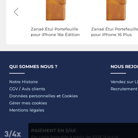
tefeuille
Zanaé Étui Portefeuille
Zanaé Étui Portefeuill
6 Pro
pour iPhone 16e Édition
pour iPhone 16 Plus
ort et
Columbia avec Fonction
Édition Columbia avec
gnétique
Support Marron clair
Fonction Support
Marron clair
QUI SOMMES NOUS ?
NOUS REJO
Notre Histoire
Vendez sur 
CGV
/
Avis clients
Recrutement
Données personnelles
et
Cookies
Gérer mes cookies
Mentions légales
PAIEMENT EN 3/4X
Par carte bancaire à partir de 100€ d'achat.