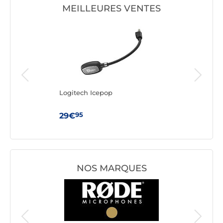
MEILLEURES VENTES
Logitech Icepop
Mar
95
29€
33
NOS MARQUES
Microph
Boya