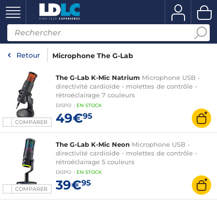
Retour
Microphone The G-Lab
The G-Lab K-Mic Natrium
Microphone USB -
directivité cardioïde - molettes de contrôle -
rétroéclairage 7 couleurs
DISPO
:
EN
STOCK
49€
95
COMPARER
The G-Lab K-Mic Neon
Microphone USB -
directivité cardioïde - molettes de contrôle -
rétroéclairage 5 couleurs
DISPO
:
EN
STOCK
39€
95
COMPARER