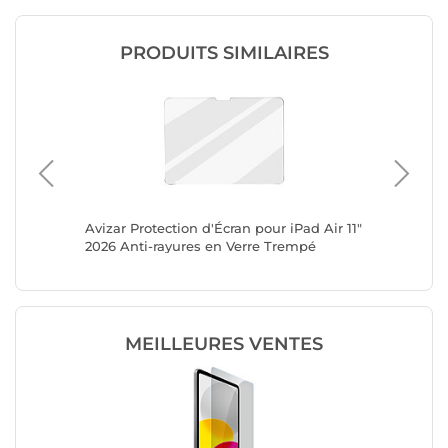
PRODUITS SIMILAIRES
o 13
Avizar Protection d'Écran pour iPad Air 11"
4smarts 
2026 Anti-rayures en Verre Trempé
11" M4 2
Second 
MEILLEURES VENTES