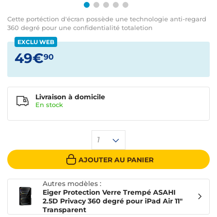
Cette portéction d'écran possède une technologie anti-regard
360 degré pour une confidentialité totaletion
EXCLU WEB
49€
90
Livraison à domicile
En
stock
1
AJOUTER AU PANIER
Autres modèles :
Eiger Protection Verre Trempé ASAHI
2.5D Privacy 360 degré pour iPad Air 11"
Transparent