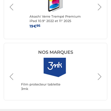
e
Akashi Verre Trempé Premium
Bel
fin
iPad 10.9" 2022 et 11" 2025
Sc
pou
95
19€
39
NOS MARQUES
Film pro
Avizar
Film protecteur tablette
3mk