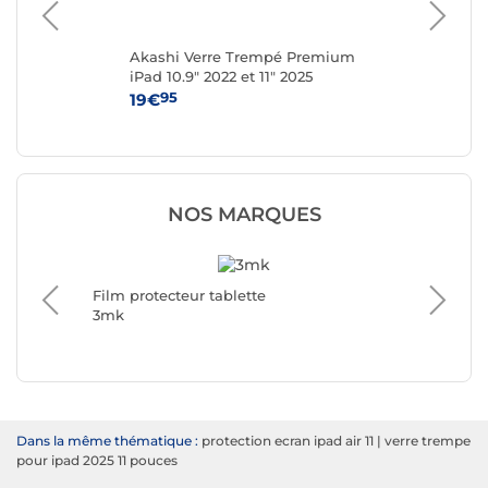
e
Akashi Verre Trempé Premium
Bel
fin
iPad 10.9" 2022 et 11" 2025
Sc
pou
95
19€
39
NOS MARQUES
Film protecteur tablette
Film pro
3mk
Avizar
Dans la même thématique :
protection ecran ipad air 11
|
verre trempe
pour ipad 2025 11 pouces