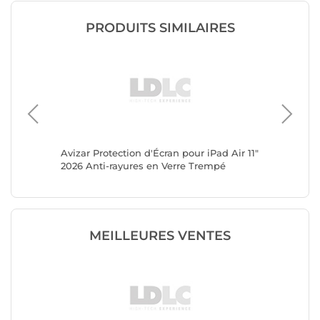
PRODUITS SIMILAIRES
o 13
Avizar Protection d'Écran pour iPad Air 11"
4smarts 
2026 Anti-rayures en Verre Trempé
11" M4 2
Second 
MEILLEURES VENTES