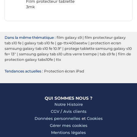
Film protecteur tablette
3mk
Dans la même thématique :
film galaxy s9
|
film protecteur galaxy
tab s10 fe
|
galaxy tab s10 fe
|
gp-ttx400aeatw
|
protection ecran
samsung galaxy tab s10 fe 10.9"
|
protege tablette samsung galaxy s10
fe+ 13"
|
samsung galaxy tab s10 ultra verre trempe
|
tab s9 fe
|
film de
protection galaxy tabs10fe
|
ttx
Tendances actuelles :
Protection écran iPad
QUI SOMMES NOUS ?
Notre Histoire
CGV
/
Avis clients
Données personnelles
et
Cookies
Gérer mes cookies
Mentions légales