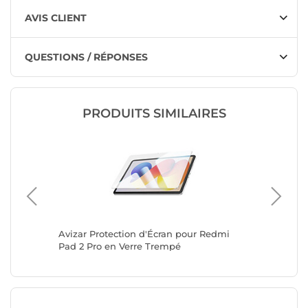
AVIS CLIENT
QUESTIONS / RÉPONSES
PRODUITS SIMILAIRES
i
Avizar Protection d'Écran pour Redmi
Avizar P
rayures
Pad 2 Pro en Verre Trempé
MagicPa