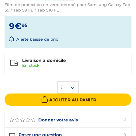
Film de protection en verre trempé pour Samsung Galaxy Tab
S9 / Tab S9 FE / Tab S10 FE
9€
95
Alerte baisse de prix
Livraison à domicile
En
stock
1
AJOUTER AU PANIER
Donner votre avis
Poser une question