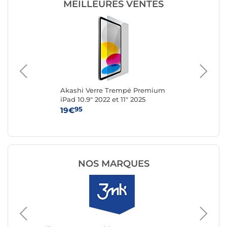
MEILLEURES VENTES
rre
Akashi Verre Trempé Premium
Bel
on
iPad 10.9" 2022 et 11" 2025
Sc
2
pou
95
19€
39
NOS MARQUES
Film pro
Avizar